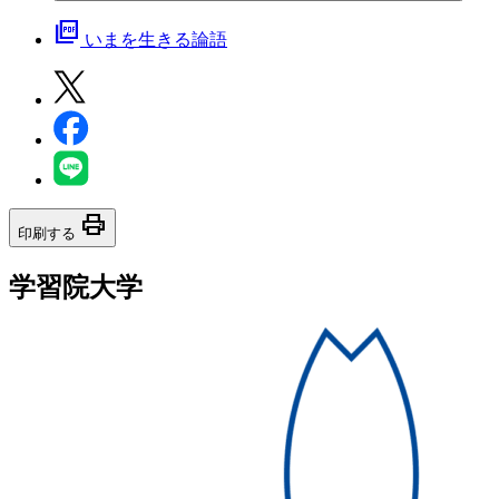
picture_as_pdf
いまを生きる論語
print
印刷する
学習院大学