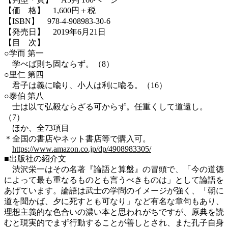
【価 格】 1,600円＋税
【ISBN】 978-4-908983-30-6
【発売日】 2019年6月21日
【目 次】
○学而 第一
学べば則ち固ならず。（8）
○里仁 第四
君子は義に喩り、小人は利に喩る。（16）
○泰伯 第八
士は以て弘毅ならざる可からず。任重くして道遠し。
（7）
ほか、全73項目
＊全国の書店やネット書店等で購入可。
https://www.amazon.co.jp/dp/4908983305/
■出版社の紹介文
渋沢栄一はその名著『論語と算盤』の冒頭で、「今の道徳
によって最も重なるものとも言うべきものは」として論語を
あげています。論語は武士の学問のイメージが強く、「朝に
道を聞かば、夕に死すとも可なり」など有名な章句もあり、
理想主義的な色合いの濃い本と思われがちですが、原典を読
むと現実的でまず行動することが善しとされ、また孔子自身