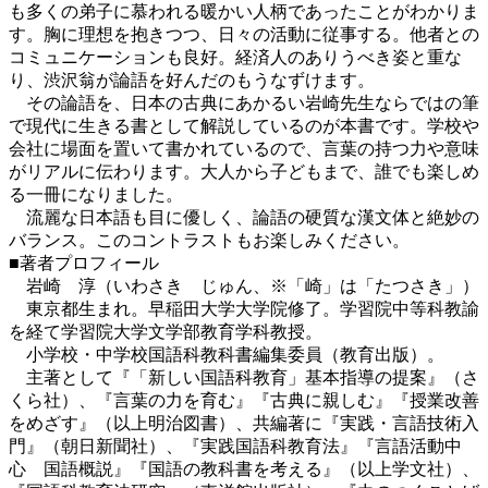
も多くの弟子に慕われる暖かい人柄であったことがわかりま
す。胸に理想を抱きつつ、日々の活動に従事する。他者との
コミュニケーションも良好。経済人のありうべき姿と重な
り、渋沢翁が論語を好んだのもうなずけます。
その論語を、日本の古典にあかるい岩崎先生ならではの筆
で現代に生きる書として解説しているのが本書です。学校や
会社に場面を置いて書かれているので、言葉の持つ力や意味
がリアルに伝わります。大人から子どもまで、誰でも楽しめ
る一冊になりました。
流麗な日本語も目に優しく、論語の硬質な漢文体と絶妙の
バランス。このコントラストもお楽しみください。
■著者プロフィール
岩崎 淳（いわさき じゅん、※「崎」は「たつさき」）
東京都生まれ。早稲田大学大学院修了。学習院中等科教諭
を経て学習院大学文学部教育学科教授。
小学校・中学校国語科教科書編集委員（教育出版）。
主著として『「新しい国語科教育」基本指導の提案』（さ
くら社）、『言葉の力を育む』『古典に親しむ』『授業改善
をめざす』（以上明治図書）、共編著に『実践・言語技術入
門』（朝日新聞社）、『実践国語科教育法』『言語活動中
心 国語概説』『国語の教科書を考える』（以上学文社）、