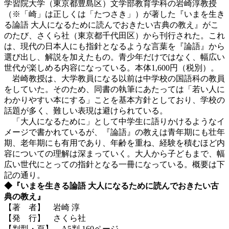
学習院大学（東京都豊島区）文学部教育学科の岩崎淳教授
（※「崎」は正しくは「たつさき」）が著した『いまを生き
る論語 大人になるために読んでおきたい古典の教え』がこ
のたび、さくら社（東京都千代田区）から刊行された。これ
は、現代の日本人にも指針となるような言葉を『論語』から
選び出し、解説を加えたもの。青少年だけではなく、幅広い
世代が楽しめる内容になっている。本体1,600円（税別）。
岩崎教授は、大学教員になる以前は中学校の国語科の教員
をしていた。そのため、同書の執筆にあたっては「若い人に
わかりやすい本にする」ことを基本方針としており、学校の
話題が多く、難しい表現は避けられている。
「大人になるために」として中学生に語りかけるようなイ
メージで書かれているが、『論語』の教えは青年期にも壮年
期、老年期にも有用であり、年齢を重ね、経験を積むほど内
容についての理解は深まっていく。大人から子どもまで、幅
広い世代にとっての指針となる一冊になっている。概要は下
記の通り。
◆『いまを生きる論語 大人になるために読んでおきたい古
典の教え』
【著 者】 岩崎 淳
【発 行】 さくら社
【判型・頁】 A5判 160ページ