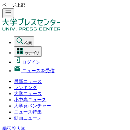
ページ上部
density_medium
検索
カテゴリ
ログイン
ニュースを受信
最新ニュース
ランキング
大学ニュース
小中高ニュース
大学発ベンチャー
ニュース特集
動画ニュース
学習院大学