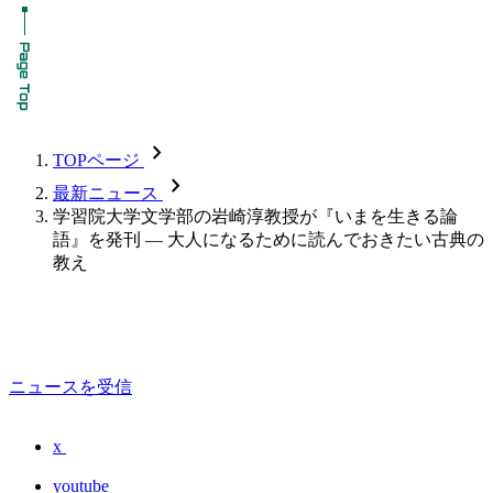
chevron_forward
TOPページ
chevron_forward
最新ニュース
学習院大学文学部の岩崎淳教授が『いまを生きる論
語』を発刊 — 大人になるために読んでおきたい古典の
教え
ニュースを受信
x
youtube