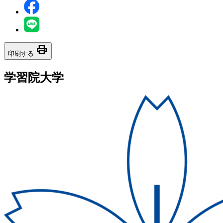
print
印刷する
学習院大学