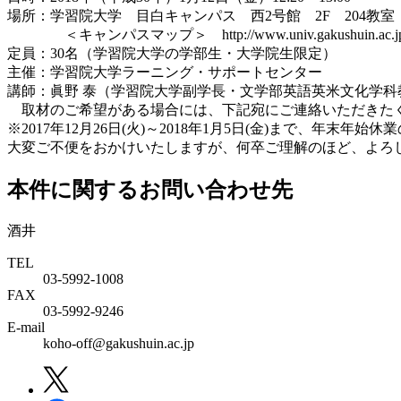
場所：学習院大学 目白キャンパス 西2号館 2F 204教
＜キャンパスマップ＞ http://www.univ.gakushuin.ac.jp
定員：30名（学習院大学の学部生・大学院生限定）
主催：学習院大学ラーニング・サポートセンター
講師：眞野 泰（学習院大学副学長・文学部英語英米文化学科
取材のご希望がある場合には、下記宛にご連絡いただきた
※2017年12月26日(火)～2018年1月5日(金)まで、年末
大変ご不便をおかけいたしますが、何卒ご理解のほど、よろ
本件に関するお問い合わせ先
酒井
TEL
03-5992-1008
FAX
03-5992-9246
E-mail
koho-off@gakushuin.ac.jp