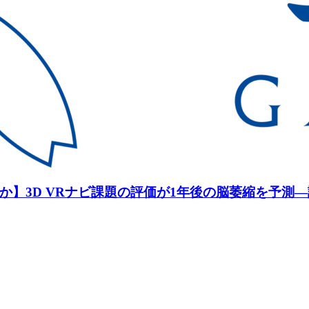
か】3D VRナビ課題の評価が1年後の脳萎縮を予測