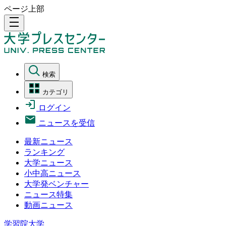
ページ上部
density_medium
検索
カテゴリ
ログイン
ニュースを受信
最新ニュース
ランキング
大学ニュース
小中高ニュース
大学発ベンチャー
ニュース特集
動画ニュース
学習院大学