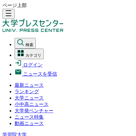
ページ上部
density_medium
検索
カテゴリ
ログイン
ニュースを受信
最新ニュース
ランキング
大学ニュース
小中高ニュース
大学発ベンチャー
ニュース特集
動画ニュース
学習院大学