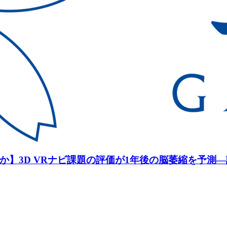
か】3D VRナビ課題の評価が1年後の脳萎縮を予測