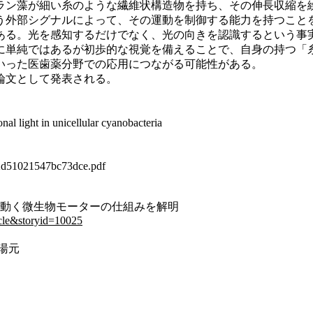
ン藻が細い糸のような繊維状構造物を持ち、その伸長収縮を
う外部シグナルによって、その運動を制御する能力を持つこと
る。光を感知するだけでなく、光の向きを認識するという事
に単純ではあるが初歩的な視覚を備えることで、自身の持つ「
いった医歯薬分野での応用につながる可能性がある。
論文として発表される。
l light in unicellular cyanobacteria
2d51021547bc73dce.pdf
で動く微生物モーターの仕組みを解明
icle&storyid=10025
湯元