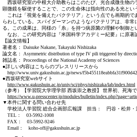
西坂研究室の中根大介助教らはこのたび、光合成微生物のラ
顕微鏡を駆使することで、この生命体は指向性のある光とい
これは「視覚を備えたバクテリア」という点でも画期的であ
らわしている。スパイダーマンのようなバクテリアは、非常
る。この成果は、同様の「糸」を持つ病原菌の理解や制御と
なお、この研究内容は『米国科学アカデミー紀要』に原著
【論文情報】
著者名： Daisuke Nakane, Takayuki Nishizaka
論文名： Asymmetric distribution of type IV pili triggered by directiona
雑誌名： Proceedings of the National Academy of Sciences
●詳しい内容はこちらのプレスリリースから
http://www.univ.gakushuin.ac.jp/news/f5b455118eabbfa31f900d4
●西坂研究室webサイト
http://www.gakushuin.ac.jp/univ/sci/phys/nishizaka/lab/index.html
（参考）【学習院大学理学部 西坂崇之教授】 世界初、死海
https://www.u-presscenter.jp/modules/bulletin/index.php?page=art
▼本件に関する問い合わせ先
学校法人学習院 総合企画部広報課 担当： 円谷・松井・
TEL： 03-5992-1008
FAX： 03-5992-9246
Email： koho-off@gakushuin.ac.jp