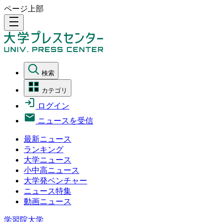
ページ上部
density_medium
検索
カテゴリ
ログイン
ニュースを受信
最新ニュース
ランキング
大学ニュース
小中高ニュース
大学発ベンチャー
ニュース特集
動画ニュース
学習院大学