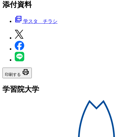
添付資料
picture_as_pdf
学スタ チラシ
print
印刷する
学習院大学