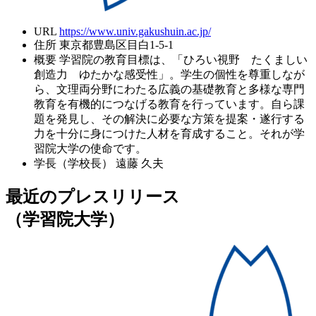
URL
https://www.univ.gakushuin.ac.jp/
住所
東京都豊島区目白1-5-1
概要
学習院の教育目標は、「ひろい視野 たくましい
創造力 ゆたかな感受性」。学生の個性を尊重しなが
ら、文理両分野にわたる広義の基礎教育と多様な専門
教育を有機的につなげる教育を行っています。自ら課
題を発見し、その解決に必要な方策を提案・遂行する
力を十分に身につけた人材を育成すること。それが学
習院大学の使命です。
学長（学校長）
遠藤 久夫
最近のプレスリリース
（学習院大学）