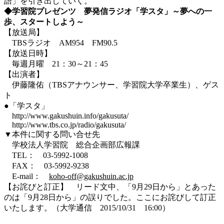
語」を引き出していく。
◆学習院プレゼンツ 夢発信ラジオ「学スタ」～夢への一
歩、スタートしよう～
【放送局】
TBSラジオ AM954 FM90.5
【放送日時】
毎週月曜 21：30～21：45
【出演者】
伊藤隆佑（TBSアナウンサー、学習院大学卒業生）、ゲス
ト
●「学スタ」
http://www.gakushuin.info/gakusuta/
http://www.tbs.co.jp/radio/gakusuta/
▼本件に関する問い合せ先
学校法人学習院 総合企画部広報課
TEL： 03-5992-1008
FAX： 03-5992-9238
E-mail：
koho-off@gakushuin.ac.jp
【お詫びと訂正】 リード文中、「9月29日から」とあった
のは「9月28日から」の誤りでした。ここにお詫びして訂正
いたします。（大学通信 2015/10/31 16:00）