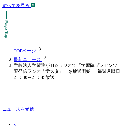
すべてを見る
chevron_forward
TOPページ
chevron_forward
最新ニュース
学校法人学習院がTBSラジオで『学習院プレゼンツ
夢発信ラジオ「学スタ」』を放送開始 — 毎週月曜日
21：30～21：45放送
ニュースを受信
x