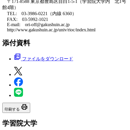
〒171-8588 東京都豊島区目白1-5-1（学習院大学内 北1号
館4階）
TEL: 03-3986-0221（内線 6360）
FAX: 03-5992-1021
E-mail: ori-off@gakushuin.ac.jp
http://www.gakushuin.ac.jp/univ/rioc/index.html
添付資料
picture_as_pdf
ファイルをダウンロード
print
印刷する
学習院大学