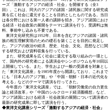
ーズ「激動するアジアの経済・社会」を開催する（全3
回）。これは、同大のアジアの諸国・諸民族に関する研究成
果を広く社会に還元することを目的としたものである。当日
は各分野における第一人者の講師を招き、アジア諸国におけ
る経済・社会政策の展開をテーマに講演を行う。受講料は無
料、事前申し込みも不要である。
東洋文化研究所は1952年、日本を含むアジアの諸国・諸民
族の相互理解実現のための礎石を築くことを目的に発足し
た。アジアの政治や経済、歴史、社会、文化、思想などに関
する研究および資料収集を行っている。
また、研究成果を広く社会に還元する取り組みの一環とし
て、国内外の研究者による講演会やシンポジウムも年10回以
上開催している。また、学生および一般の受講者を対象とし
た「東洋文化講座」を1985年度から開講しており、これまで
にも「日本人のアジア観」や「中国・朝鮮・日本の近代化を
考える」などのテーマで講演を行ってきた。
今年度の「東洋文化講座」では、「朝鮮労働党の自力更生
論と経済改革」や「中国のシルクロード経済圏構想」など、
アジア諸国における経済・社会政策の展開について講演者の
最新の研究成果に即して講演を行う。
◆東洋文化講座シリーズ「激動するアジアの経済・社会」