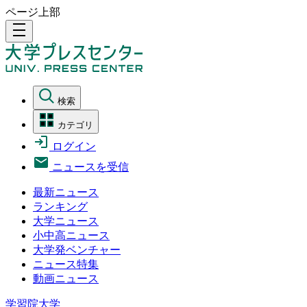
ページ上部
density_medium
検索
カテゴリ
ログイン
ニュースを受信
最新ニュース
ランキング
大学ニュース
小中高ニュース
大学発ベンチャー
ニュース特集
動画ニュース
学習院大学