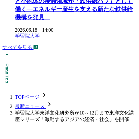
と小胞体の接触領域が「鉄供給ハブ」として
働く―エネルギー産生を支える新たな鉄供給
機構を発見―
2026.06.18 14:00
学習院大学
すべてを見る
chevron_forward
TOPページ
chevron_forward
最新ニュース
学習院大学東洋文化研究所が10～12月まで東洋文化講
座シリーズ「激動するアジアの経済・社会」を開催