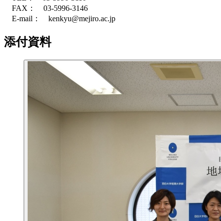
FAX： 03-5996-3146
E-mail： kenkyu@mejiro.ac.jp
添付資料