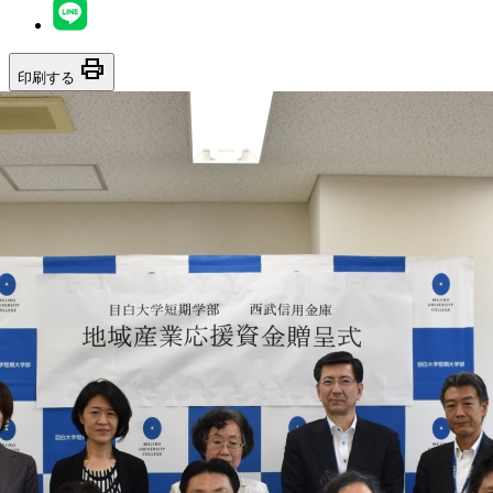
print
印刷する