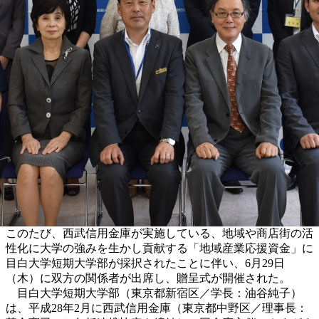
このたび、西武信用金庫が実施している、地域や商店街の活
性化に大学の強みを生かし貢献する「地域産業応援資金」に
目白大学短期大学部が採択されたことに伴い、6月29日
（木）に双方の関係者が出席し、贈呈式が開催された。
目白大学短期大学部（東京都新宿区／学長：油谷純子）
は、平成28年2月に西武信用金庫（東京都中野区／理事長：