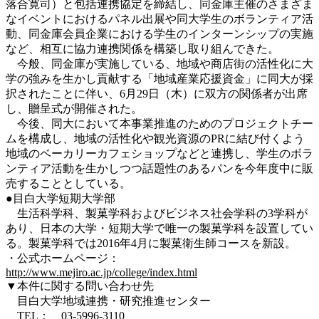
落合寛司）と包括連携協定を締結し、同金庫主催のさまざま
なイベントにおけるパネル出展や同大学生のボランティア活
動、同金庫会員企業における学生のインターンシップの実施
など、相互に協力連携関係を構築し取り組んできた。
今般、同金庫が実施している、地域や商店街の活性化に大
学の強みを生かし貢献する「地域産業応援資金」に同大が採
択されたことに伴い、6月29日（木）に双方の関係者が出席
し、贈呈式が開催された。
今後、同大において本事業推進のためのプロジェクトチー
ムを構成し、地域の活性化や観光資源のPRに結び付くよう
地域のベーカリーカフェショップなどと連携し、学生のボラ
ンティア活動を生かしつつ話題性のあるパンを今年度中に販
売することとしている。
●目白大学短期大学部
生活科学科、製菓学科およびビジネス社会学科の3学科が
あり、日本の大学・短期大学で唯一の製菓学科を設置してい
る。製菓学科では2016年4月に製菓衛生師コースを新設。
・公式ホームページ：
http://www.mejiro.ac.jp/college/index.html
▼本件に関する問い合わせ先
目白大学地域連携・研究推進センター
TEL： 03-5996-3110