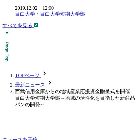
2019.12.02 12:00
目白大学・目白大学短期大学部
すべてを見る
chevron_forward
TOPページ
chevron_forward
最新ニュース
西武信用金庫からの地域産業応援資金贈呈式を開催 —
目白大学短期大学部～地域の活性化を目指した新商品
パンの開発～
ニュースを受信