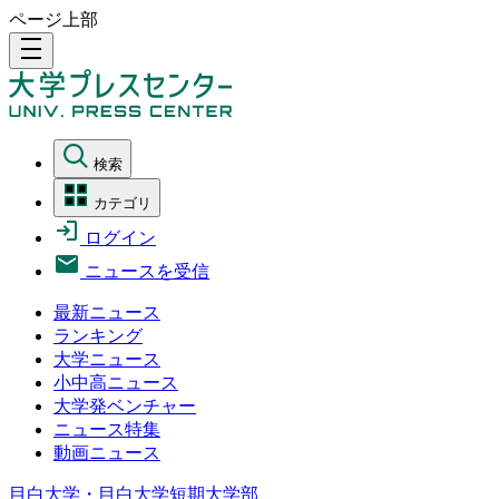
ページ上部
density_medium
検索
カテゴリ
ログイン
ニュースを受信
最新ニュース
ランキング
大学ニュース
小中高ニュース
大学発ベンチャー
ニュース特集
動画ニュース
目白大学・目白大学短期大学部