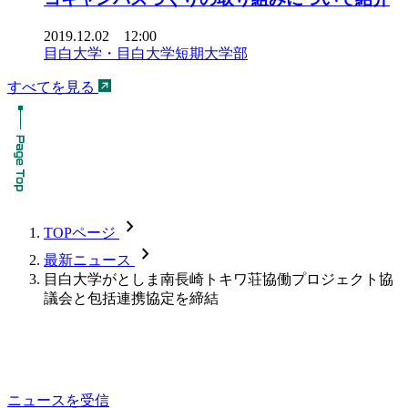
2019.12.02 12:00
目白大学・目白大学短期大学部
すべてを見る
chevron_forward
TOPページ
chevron_forward
最新ニュース
目白大学がとしま南長崎トキワ荘協働プロジェクト協
議会と包括連携協定を締結
ニュースを受信