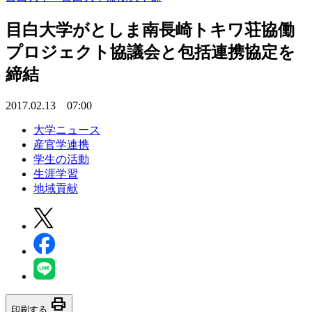
目白大学がとしま南長崎トキワ荘協働
プロジェクト協議会と包括連携協定を
締結
2017.02.13 07:00
大学ニュース
産官学連携
学生の活動
生涯学習
地域貢献
print
印刷する