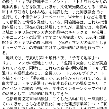
の後も『トキワ荘跡地モニュメント』、『トキワ荘ゆかりの
地案内板』などを設置したほか、文化観光拠点となる『豊島
区トキワ荘通りお休み処』を開設した。また同協議会では、
並行して、小冊子やフリーペーパー、Webサイトなどを活用
して積極的に情報を発信している。同協議会は、これらの活
動を通じて、現在の形に発展してきたが、最近では、南長崎
全域にトキワ荘のマンガ家の作品中のキャラクターを活用し
たモニュメントの設置（すでに4か所完成）や、2020年に開
館予定のトキワ荘の復元施設「（仮称）マンガの聖地としま
ミュージアム」の整備に向けても積極的に活動を行ってい
る。
地域では、毎夏8月第1土曜日の夜、「子育て地蔵まつ
り」、「マンガの聖地まつり」、「盆踊り大会」などが実施
されているが、同時に、これらの会場の間の通称「トキワ荘
通り」を通行止めにし、全長300メートルのモザイクアート
を描くイベント「夢の虹」が、2014年から行われている。目
白大学は、トキワ荘通りから徒歩15分ほどの場所にあり、こ
のイベントの開始当初から、学生のインターンシップやゼミ
の活動として、継続的に協力してきた。
包括連携協定書締結後は、こうした活動に対し一層貢献し
ていくほか、さらなる活性化に向けた連携事業等について双
方で協議し取り組んでいくこととしており、トキワ荘の記憶