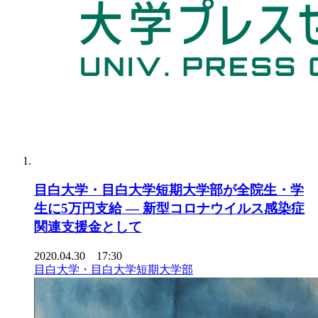
目白大学・目白大学短期大学部が全院生・学
生に5万円支給 — 新型コロナウイルス感染症
関連支援金として
2020.04.30 17:30
目白大学・目白大学短期大学部