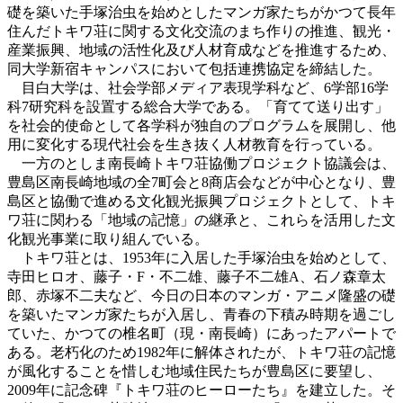
礎を築いた手塚治虫を始めとしたマンガ家たちがかつて長年
住んだトキワ荘に関する文化交流のまち作りの推進、観光・
産業振興、地域の活性化及び人材育成などを推進するため、
同大学新宿キャンパスにおいて包括連携協定を締結した。
目白大学は、社会学部メディア表現学科など、6学部16学
科7研究科を設置する総合大学である。「育てて送り出す」
を社会的使命として各学科が独自のプログラムを展開し、他
用に変化する現代社会を生き抜く人材教育を行っている。
一方のとしま南長崎トキワ荘協働プロジェクト協議会は、
豊島区南長崎地域の全7町会と8商店会などが中心となり、豊
島区と協働で進める文化観光振興プロジェクトとして、トキ
ワ荘に関わる「地域の記憶」の継承と、これらを活用した文
化観光事業に取り組んでいる。
トキワ荘とは、1953年に入居した手塚治虫を始めとして、
寺田ヒロオ、藤子・F・不二雄、藤子不二雄A、石ノ森章太
郎、赤塚不二夫など、今日の日本のマンガ・アニメ隆盛の礎
を築いたマンガ家たちが入居し、青春の下積み時期を過ごし
ていた、かつての椎名町（現・南長崎）にあったアパートで
ある。老朽化のため1982年に解体されたが、トキワ荘の記憶
が風化することを惜しむ地域住民たちが豊島区に要望し、
2009年に記念碑『トキワ荘のヒーローたち』を建立した。そ