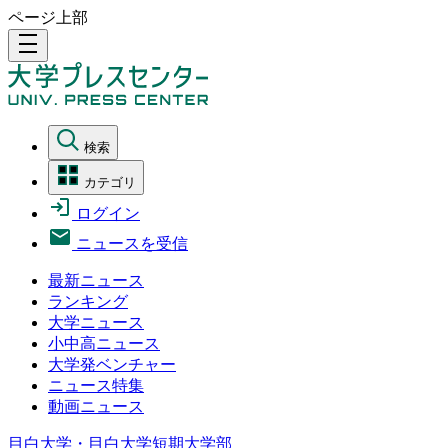
ページ上部
density_medium
検索
カテゴリ
ログイン
ニュースを受信
最新ニュース
ランキング
大学ニュース
小中高ニュース
大学発ベンチャー
ニュース特集
動画ニュース
目白大学・目白大学短期大学部