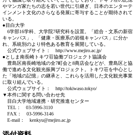
やマンガ家たちの志を若い世代に引継ぎ、日本のエンターテ
インメント文化のさらなる発展に寄与することが期待されて
いる。
●目白大学
6学部16学科、大学院7研究科を設置。「総合・文系の新宿
キャンパス」、「健康・医療系の岩槻キャンパス」に分か
れ、系統別のより特色ある教育を展開している。
公式ウェブサイト： http://www.mejiro.ac.jp/
●としま南長崎トキワ荘協働プロジェクト協議会
豊島区南長崎地域の全7町会と8商店会などが、豊島区と協
働で進める文化観光振興プロジェクト。トキワ荘を中心とし
た「地域の記憶」の継承と、これらを活用した文化観光事業
に取り組んでいる。
公式ウェブサイト： http://tokiwaso.tokyo/
▼本件に関する問い合わせ先
目白大学地域連携・研究推進センター
TEL： 03-5996-3110
FAX： 03-5996-3146
E-mail： kenkyu@mejiro.ac.jp
添付資料