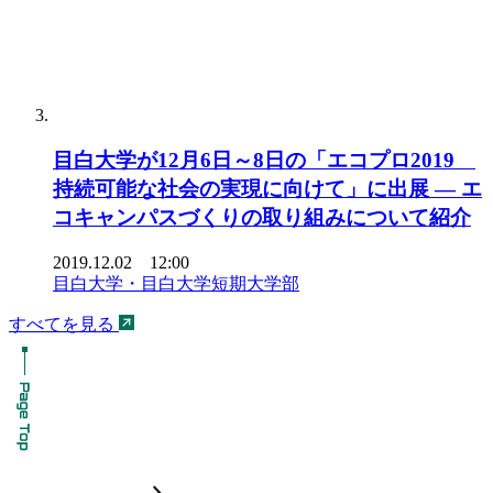
目白大学が12月6日～8日の「エコプロ2019
持続可能な社会の実現に向けて」に出展 — エ
コキャンパスづくりの取り組みについて紹介
2019.12.02 12:00
目白大学・目白大学短期大学部
すべてを見る
chevron_forward