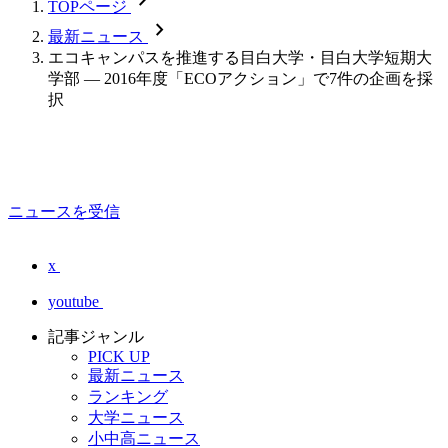
TOPページ
chevron_forward
最新ニュース
エコキャンパスを推進する目白大学・目白大学短期大
学部 — 2016年度「ECOアクション」で7件の企画を採
択
ニュースを受信
x
youtube
記事ジャンル
PICK UP
最新ニュース
ランキング
大学ニュース
小中高ニュース