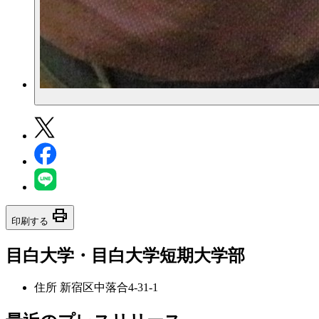
print
印刷する
目白大学・目白大学短期大学部
住所
新宿区中落合4-31-1