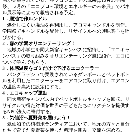
画が実施されている。各プロジェクトの成果は10月の学園
祭、12月の「エコプロ～環境とエネルギーの未来展」でパネ
ル展示等によって報告される予定。
1．廃油で作ルンドル
処分しにくい廃油を再利用し、アロマキャンドルを制作。
学園祭でキャンドルを配付し、リサイクルへの興味関心を呼
びかける。
2．森の学園オリエンテーリング！
地域の小学生を同大新宿キャンパスに招待し、「エコキャ
ンパス」の取り組みをオリエンテーリング風に紹介。エコに
ついて学んでもらう。
3．体感温度をゴミだけで下げるエコクーラー
バングラデシュで実践されているダンボールとペットボト
ルを利用したエコクーラーをエアコンに取り付け、エアコン
の温度を高めに設定にする。
4．エコキャップ運動
同大新宿キャンパス内でペットボトルキャップを回収。リ
サイクルで得た対価を世界の子どもたちにワクチンを提供す
るNPO法人に寄付する。
5．気仙沼へ夏野菜を届けよう！
気仙沼での植樹ボランティアにおいて、地元の方々と自分
たちで育てた夏野菜を使った料理を囲み、交流を深める。