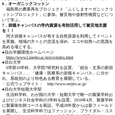
6．オーガニックコットン
福島県の農業再生プロジェクト「ふくしまオーガニックコ
ットンプロジェクト」に参加。被災地や放射性物質などにつ
いて学ぶ。
7．岩槻キャンパスの学内資源を有効活用して被災地支援
を！！
同大岩槻キャンパスが有する自然資源を利用してイベント
を実施。地域の方々との交流を深め、エコや自然への意識を
高める場とする。
●目白学園環境ホームページ
https://www2.mejiro.ac.jp/eco/index.html
●目白大学
6学部16学科、大学院7研究科を設置。「総合・文系の新宿
キャンパス」、「健康・医療系の岩槻キャンパス」に分か
れ、系統別のより特色ある教育を展開している。
・公式ウェブサイト： http://www.mejiro.ac.jp/
●目白大学短期大学部
生活科学科、わが国の大学・短期大学で唯一の製菓学科お
よびビジネス社会学科の3学科を設置。2016年4月、製菓学科
に製菓衛生師コースを新設。平成28年度からは新フィールド
を展開し、生活科学科ではファッション、ブライダル・コス