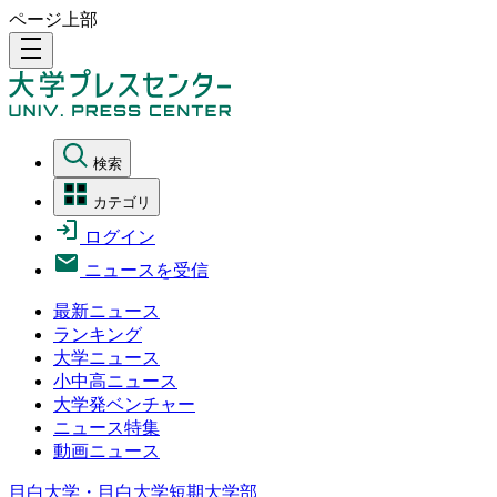
ページ上部
density_medium
検索
カテゴリ
ログイン
ニュースを受信
最新ニュース
ランキング
大学ニュース
小中高ニュース
大学発ベンチャー
ニュース特集
動画ニュース
目白大学・目白大学短期大学部