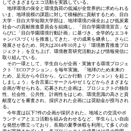
してさまざまなエコ活動を実践している。
地球環境の保全と環境負荷の低減が全世界的に求められる
いま、地球規模の課題に対して積極的に貢献するため、目白
大学・目白大学短期大学部は、地球環境の保全および低炭素
社会への貢献推進委員会を組織し、「目白学園環境宣言」な
らびに「目白学園環境行動計画」に基づき、全学的なエコキ
ャンパスづくりを推進してきた。その成果を継承し、さらに
発展させるため、同大は2014年10月より「環境教育推進プロ
ジェクト」を立ち上げ、環境教育研究活動および情報発信に
取り組んでいる。
その一環として、学生自らが企画・実施する環境プロジェ
クト「ECOアクション」を毎年実施。「地球のため未来の
ため、足元から今日から、なにか行動（アクション）を起こ
しましょう」を合言葉にサークルやゼミなどからさまざまな
企画が寄せられる。応募された企画は、プロジェクトの独自
性、社会性、公共性、計画性をはじめ、環境意識の高さと貢
献度などを審査され、採択された企画には奨励金が授与され
る。
今年度は以下7件の企画が採択された。地域との交流やボ
ランティアとエコ活動を組み合わせるなど、学生らしい自由
な発想が際立っており、長期の夏季休暇を利用して多くの企