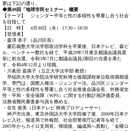
要は下記の通り。
◆
第
49
回「地球市民セミナー」
概要
【テーマ】 ジェンダー平等と性の多様性を尊重し合う社会
を目指して
【日 時】 4月30日（水） 17:30～18:50
【登壇者】
・森澤 恭子 （品川区長）
慶応義塾大学法学部政治学科を卒業後、日本テレビ、森ビ
ル、ベンチャー数社を経て、平成29年7月東京都議会議員選
挙に初当選。令和3年7月に都議会議員2期目の当選を果た
す。令和4年12月より現職。
・川眞田 嘉壽子（立正大学法学部 教授）
早稲田大学大学院法学研究科博士後期課程単位取得満期退
学。専門は、国際人権法・ジェンダー法。品川区ジェンダー
平等と性の多様性を尊重し合う社会推進会議会長、外務省女
性・平和・安全保障（WPS）に関する行動計画評価委員、
法務省難民審査参与員を務める。
・谷生 俊美（日本テレビ 映画プロデューサー）
神戸市出身。東京外国語大学大学院修了後、2000年日本テ
レビ入社。報道局で外報部、社会部警視庁記者等を経て、
2005年からカイロ支局長。帰国後、編成局へ異動し「金曜ロ