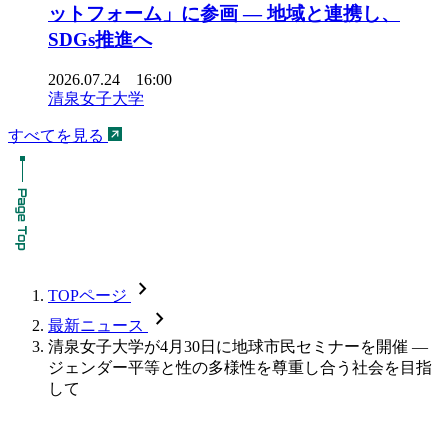
ットフォーム」に参画 ― 地域と連携し、
SDGs推進へ
2026.07.24 16:00
清泉女子大学
すべてを見る
chevron_forward
TOPページ
chevron_forward
最新ニュース
清泉女子大学が4月30日に地球市民セミナーを開催 ―
ジェンダー平等と性の多様性を尊重し合う社会を目指
して