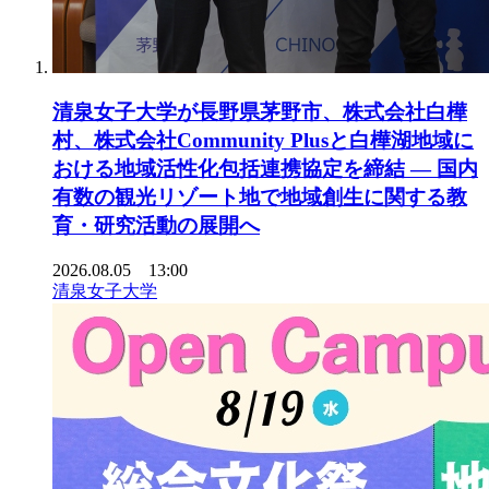
清泉女子大学が長野県茅野市、株式会社白樺
村、株式会社Community Plusと白樺湖地域に
おける地域活性化包括連携協定を締結 ― 国内
有数の観光リゾート地で地域創生に関する教
育・研究活動の展開へ
2026.08.05 13:00
清泉女子大学