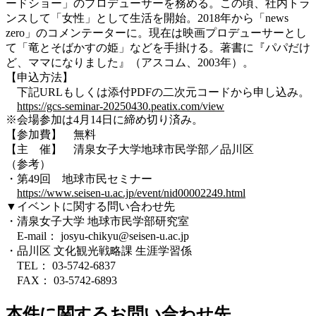
ードショー」のプロデューサーを務める。この頃、社内トラ
ンスして「女性」として生活を開始。2018年から「news
zero」のコメンテーターに。現在は映画プロデューサーとし
て「竜とそばかすの姫」などを手掛ける。著書に『パパだけ
ど、ママになりました』（アスコム、2003年）。
【申込方法】
下記URLもしくは添付PDFの二次元コードから申し込み。
https://gcs-seminar-20250430.peatix.com/view
※会場参加は4月14日に締め切り済み。
【参加費】 無料
【主 催】 清泉女子大学地球市民学部／品川区
（参考）
・第49回 地球市民セミナー
https://www.seisen-u.ac.jp/event/nid00002249.html
▼イベントに関する問い合わせ先
・清泉女子大学 地球市民学部研究室
E-mail： josyu-chikyu@seisen-u.ac.jp
・品川区 文化観光戦略課 生涯学習係
TEL： 03-5742-6837
FAX： 03-5742-6893
本件に関するお問い合わせ先