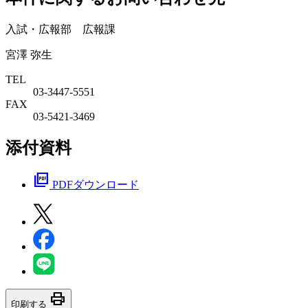
入試・広報部 広報課
宮澤 弥生
TEL
03-3447-5551
FAX
03-5421-3469
添付資料
picture_as_pdf
PDFダウンロード
print
印刷する