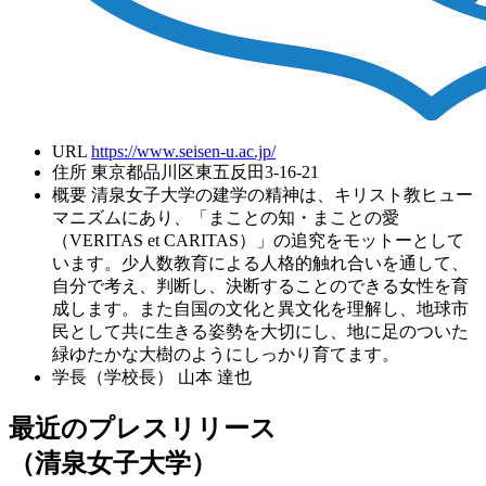
URL
https://www.seisen-u.ac.jp/
住所
東京都品川区東五反田3-16-21
概要
清泉女子大学の建学の精神は、キリスト教ヒュー
マニズムにあり、「まことの知・まことの愛
（VERITAS et CARITAS）」の追究をモットーとして
います。少人数教育による人格的触れ合いを通して、
自分で考え、判断し、決断することのできる女性を育
成します。また自国の文化と異文化を理解し、地球市
民として共に生きる姿勢を大切にし、地に足のついた
緑ゆたかな大樹のようにしっかり育てます。
学長（学校長）
山本 達也
最近のプレスリリース
（清泉女子大学）