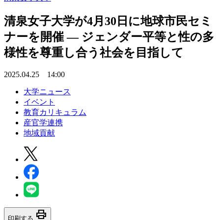
清泉女子大学が4月30日に地球市民セミ
ナーを開催 ― ジェンダー平等と性の多
様性を尊重し合う社会を目指して
2025.04.25 14:00
大学ニュース
イベント
教育カリキュラム
産官学連携
地域貢献
print
印刷する