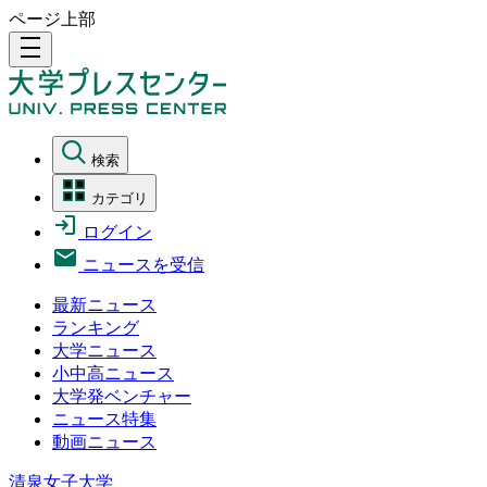
ページ上部
density_medium
検索
カテゴリ
ログイン
ニュースを受信
最新ニュース
ランキング
大学ニュース
小中高ニュース
大学発ベンチャー
ニュース特集
動画ニュース
清泉女子大学