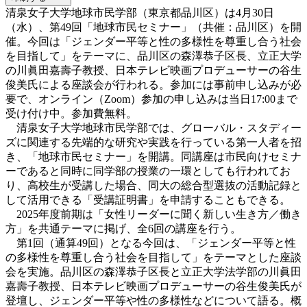
清泉女子大学地球市民学部（東京都品川区）は4月30日
（水）、第49回「地球市民セミナー」（共催：品川区）を開
催。今回は「ジェンダー平等と性の多様性を尊重し合う社会
を目指して」をテーマに、品川区の森澤恭子区長、立正大学
の川眞田嘉壽子教授、日本テレビ映画プロデューサーの谷生
俊美氏による座談会が行われる。参加には事前申し込みが必
要で、オンライン（Zoom）参加の申し込みは当日17:00まで
受け付け中。参加費無料。
清泉女子大学地球市民学部では、グローバル・スタディー
ズに関連する先端的な研究や実践を行っている第一人者を招
き、「地球市民セミナー」を開講。同講座は市民向けセミナ
ーであると同時に同学部の授業の一環としても行われてお
り、高校生が受講した場合、同大の総合型選抜の活動記録と
して活用できる「受講証明書」を申請することもできる。
2025年度前期は「女性リーダーに聞く新しい生き方／働き
方」を共通テーマに掲げ、全6回の講座を行う。
第1回（通算49回）となる今回は、「ジェンダー平等と性
の多様性を尊重し合う社会を目指して」をテーマとした座談
会を実施。品川区の森澤恭子区長と立正大学法学部の川眞田
嘉壽子教授、日本テレビ映画プロデューサーの谷生俊美氏が
登壇し、ジェンダー平等や性の多様性などについて語る。概