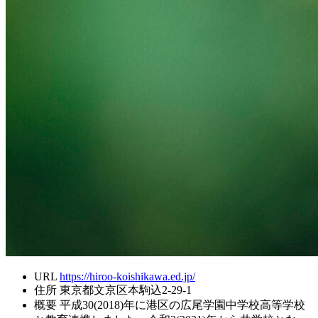
URL
https://hiroo-koishikawa.ed.jp/
住所
東京都文京区本駒込2-29-1
概要
平成30(2018)年に港区の広尾学園中学校高等学校