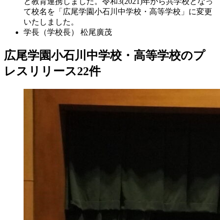
と教育連携しました。令和3(2021)年から共学校となっ
て校名を「広尾学園小石川中学校・高等学校」に変更
いたしました。
学長（学校長）
松尾廣茂
広尾学園小石川中学校・高等学校のプ
レスリリース
22
件