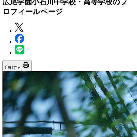
広尾学園小石川中学校・高等学校
のプ
ロフィールページ
print
印刷する