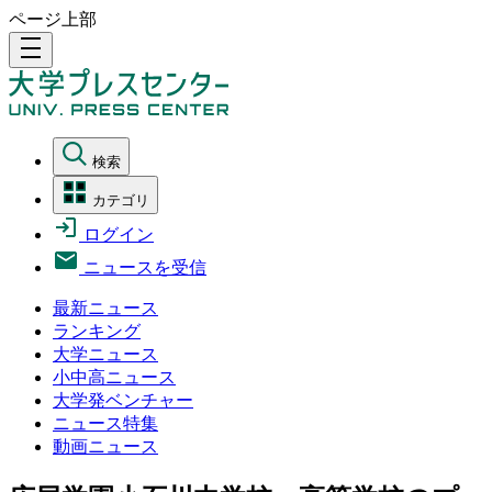
ページ上部
density_medium
検索
カテゴリ
ログイン
ニュースを受信
最新ニュース
ランキング
大学ニュース
小中高ニュース
大学発ベンチャー
ニュース特集
動画ニュース