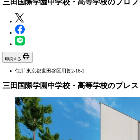
三田国際学園中学校・高等学校
のプロフ
print
印刷する
住所
東京都世田谷区用賀2-16-1
三田国際学園中学校・高等学校のプレス