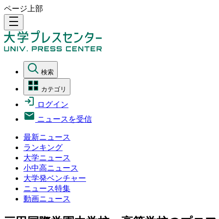
ページ上部
density_medium
検索
カテゴリ
ログイン
ニュースを受信
最新ニュース
ランキング
大学ニュース
小中高ニュース
大学発ベンチャー
ニュース特集
動画ニュース