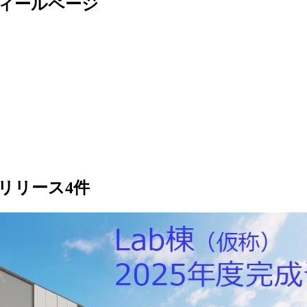
ィールページ
リリース
4
件