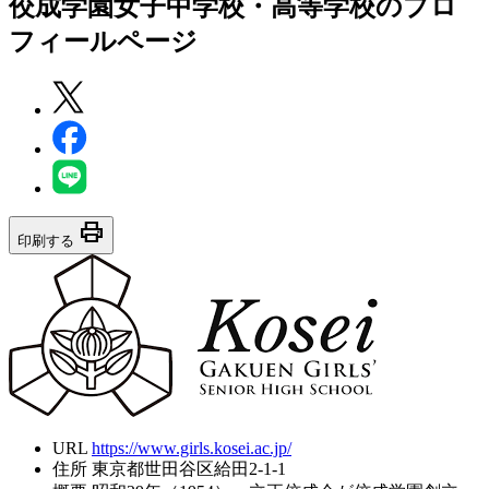
佼成学園女子中学校・高等学校
のプロ
フィールページ
print
印刷する
URL
https://www.girls.kosei.ac.jp/
住所
東京都世田谷区給田2-1-1