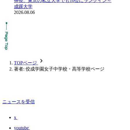
伸長、東京の私立大学でも10位にランクイン～
成蹊大学
2026.08.06
chevron_forward
TOPページ
著者: 佼成学園女子中学校・高等学校ページ
ニュースを受信
x
youtube