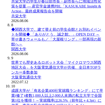
共栄大学の学生が春日部市長・副市長らに地域活性化
策を提案 ― 産官学金連携PBL「KASUKABE Insight &
Action」最終成果報告会を開催
共栄大学
2026.08.06
8
◆関西大学で、建て替え前の学生会館とお別れイベン
トを開催◆ 「ありがとう、誠之館。」OPEN DAY ～
寄せ書きウォールも／「大屋根リング」一部再現の新
館へ～
関西大学
2026.08.06
9
世界でも歴史あるロボット大会「マイクロマウス関西
地区大会」を大阪電気通信大学が共催、全日本TOPラ
ンカー多数参加
大阪電気通信大学
2022.07.12
10
成蹊大学が「有名企業400社実就職ランキング」にて卒
業(修了)者数1,000人以上2,000人未満の私立大学で全国
第1位を獲得！～実就職率は26.5%（前年比＋4.3pt）に