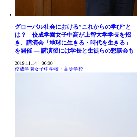
グローバル社会における”これからの学び”と
は？ 佼成学園女子中高が上智大学学長を招
き、講演会「地球に生きる・時代を生きる」
を開催 — 講演後には学長と生徒らの懇談会も
2019.11.14 06:00
佼成学園女子中学校・高等学校