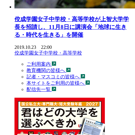
佼成学園女子中学校・高等学校が上智大学学
長を招請し、11月8日に講演会「地球に生き
る・時代を生きる」を開催
2019.10.23 22:00
佼成学園女子中学校・高等学校
ご利用案内
教育機関の皆様へ
記者・マスコミの皆様へ
本サイトをご利用の皆様へ
配信先一覧