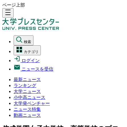
ページ上部
density_medium
検索
カテゴリ
ログイン
ニュースを受信
最新ニュース
ランキング
大学ニュース
小中高ニュース
大学発ベンチャー
ニュース特集
動画ニュース