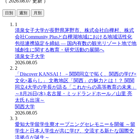
（ 2026.08.07 更新 ）
日別
週別
月別
1
清泉女子大学が長野県茅野市、株式会社白樺村、株式
会社Community Plusと白樺湖地域における地域活性化
包括連携協定を締結 ― 国内有数の観光リゾート地で地
域創生に関する教育・研究活動の展開へ
清泉女子大学
2026.08.05
2
「Discover KANSAI！ －関関同立で拓く、関西の学び×
文化×暮らし」 文教地区「関西」の魅力とは！？ 関関
同立4大学の学長が語る「これからの高等教育の未来」
～8月26日(水) 名古屋・ミッドランドホール／山里 亮
太氏も出演～
関西大学
2026.08.05
3
愛知大学留学生寮オープニングセレモニーを開催 ～留
学生と日本人学生が共に学び、交流する新たな国際交
流拠点が誕生～