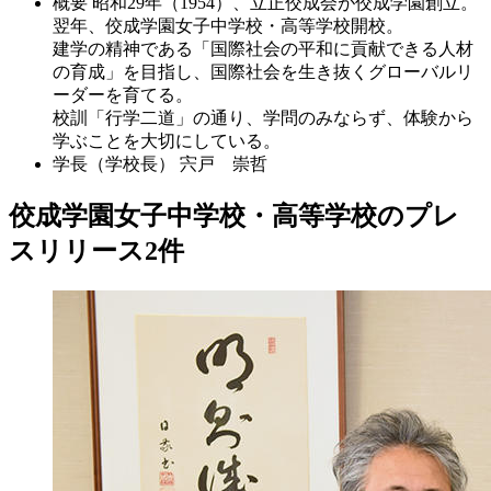
概要
昭和29年（1954）、立正佼成会が佼成学園創立。
翌年、佼成学園女子中学校・高等学校開校。
建学の精神である「国際社会の平和に貢献できる人材
の育成」を目指し、国際社会を生き抜くグローバルリ
ーダーを育てる。
校訓「行学二道」の通り、学問のみならず、体験から
学ぶことを大切にしている。
学長（学校長）
宍戸 崇哲
佼成学園女子中学校・高等学校のプレ
スリリース
2
件