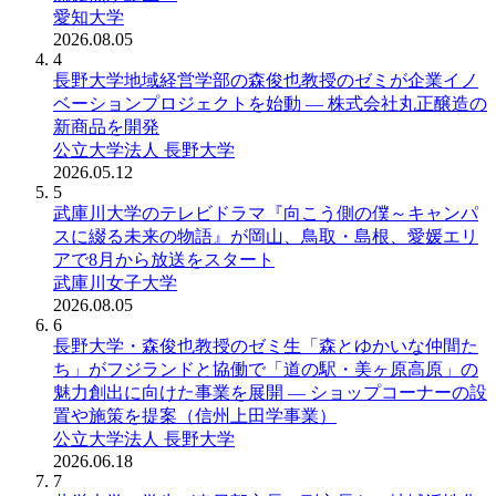
愛知大学
2026.08.05
4
長野大学地域経営学部の森俊也教授のゼミが企業イノ
ベーションプロジェクトを始動 ― 株式会社丸正醸造の
新商品を開発
公立大学法人 長野大学
2026.05.12
5
武庫川大学のテレビドラマ『向こう側の僕～キャンパ
スに綴る未来の物語』が岡山、鳥取・島根、愛媛エリ
アで8月から放送をスタート
武庫川女子大学
2026.08.05
6
長野大学・森俊也教授のゼミ生「森とゆかいな仲間た
ち」がフジランドと協働で「道の駅・美ヶ原高原」の
魅力創出に向けた事業を展開 ― ショップコーナーの設
置や施策を提案（信州上田学事業）
公立大学法人 長野大学
2026.06.18
7