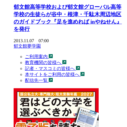
郁文館高等学校および郁文館グローバル高等
学校の生徒らが谷中・根津・千駄木周辺地区
のガイドブック『足を進めれば inやねせん』
を発行
2013.11.07 07:00
郁文館夢学園
ご利用案内
教育機関の皆様へ
記者・マスコミの皆様へ
本サイトをご利用の皆様へ
配信先一覧