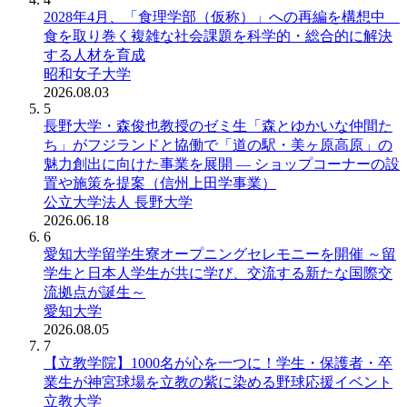
2028年4月、「食理学部（仮称）」への再編を構想中
食を取り巻く複雑な社会課題を科学的・総合的に解決
する人材を育成
昭和女子大学
2026.08.03
5
長野大学・森俊也教授のゼミ生「森とゆかいな仲間た
ち」がフジランドと協働で「道の駅・美ヶ原高原」の
魅力創出に向けた事業を展開 ― ショップコーナーの設
置や施策を提案（信州上田学事業）
公立大学法人 長野大学
2026.06.18
6
愛知大学留学生寮オープニングセレモニーを開催 ～留
学生と日本人学生が共に学び、交流する新たな国際交
流拠点が誕生～
愛知大学
2026.08.05
7
【立教学院】1000名が心を一つに！学生・保護者・卒
業生が神宮球場を立教の紫に染める野球応援イベント
立教大学