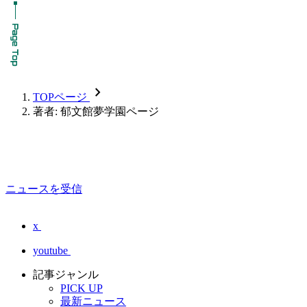
chevron_forward
TOPページ
著者: 郁文館夢学園ページ
ニュースを受信
x
youtube
記事ジャンル
PICK UP
最新ニュース