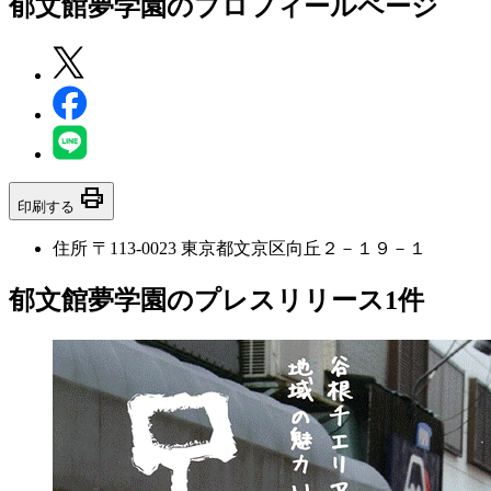
郁文館夢学園
のプロフィールページ
print
印刷する
住所
〒113-0023 東京都文京区向丘２－１９－１
郁文館夢学園のプレスリリース
1
件