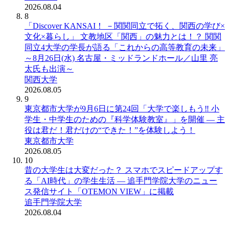
2026.08.04
8
「Discover KANSAI！ －関関同立で拓く、関西の学び×
文化×暮らし」 文教地区「関西」の魅力とは！？ 関関
同立4大学の学長が語る「これからの高等教育の未来」
～8月26日(水) 名古屋・ミッドランドホール／山里 亮
太氏も出演～
関西大学
2026.08.05
9
東京都市大学が9月6日に第24回「大学で楽しもう‼ 小
学生・中学生のための『科学体験教室』」を開催 ― 主
役は君だ！君だけの“できた！”を体験しよう！
東京都市大学
2026.08.05
10
昔の大学生は大変だった？ スマホでスピードアップす
る「AI時代」の学生生活 ― 追手門学院大学のニュー
ス発信サイト「OTEMON VIEW」に掲載
追手門学院大学
2026.08.04