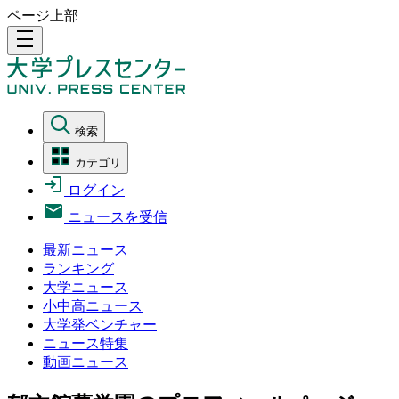
ページ上部
density_medium
検索
カテゴリ
ログイン
ニュースを受信
最新ニュース
ランキング
大学ニュース
小中高ニュース
大学発ベンチャー
ニュース特集
動画ニュース