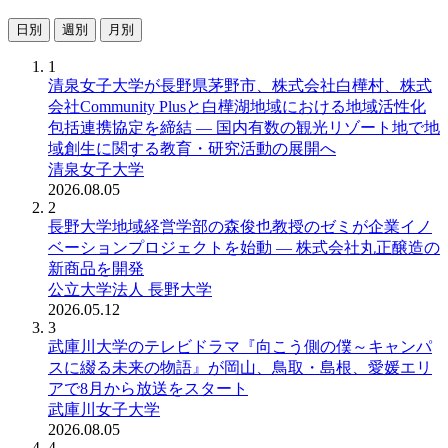
日別
週別
月別
1
清泉女子大学が長野県茅野市、株式会社白樺村、株式
会社Community Plusと白樺湖地域における地域活性化
包括連携協定を締結 ― 国内有数の観光リゾート地で地
域創生に関する教育・研究活動の展開へ
清泉女子大学
2026.08.05
2
長野大学地域経営学部の森俊也教授のゼミが企業イノ
ベーションプロジェクトを始動 ― 株式会社丸正醸造の
新商品を開発
公立大学法人 長野大学
2026.05.12
3
武庫川大学のテレビドラマ『向こう側の僕～キャンパ
スに綴る未来の物語』が岡山、鳥取・島根、愛媛エリ
アで8月から放送をスタート
武庫川女子大学
2026.08.05
4