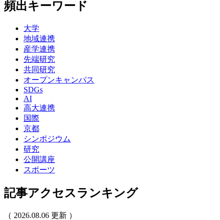
頻出キーワード
大学
地域連携
産学連携
先端研究
共同研究
オープンキャンパス
SDGs
AI
高大連携
国際
京都
シンポジウム
研究
公開講座
スポーツ
記事アクセスランキング
（ 2026.08.06 更新 ）