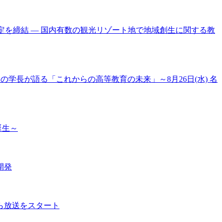
携協定を締結 ― 国内有数の観光リゾート地で地域創生に関する教
大学の学長が語る「これからの高等教育の未来」～8月26日(水) 名
誕生～
開発
ら放送をスタート