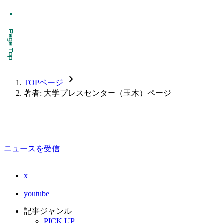
chevron_forward
TOPページ
著者: 大学プレスセンター（玉木）ページ
ニュースを受信
x
youtube
記事ジャンル
PICK UP