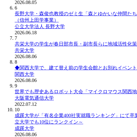
2026.08.05
6
長野大学・森俊也教授のゼミ生「森とゆかいな仲間たち
（信州上田学事業）
公立大学法人 長野大学
2026.06.18
7
共栄大学の学生が春日部市長・副市長らに地域活性化策を提案 ― 
共栄大学
2026.08.06
8
◆関西大学で、建て替え前の学生会館とお別れイベントを
関西大学
2026.08.06
9
世界でも歴史あるロボット大会「マイクロマウス関西地
大阪電気通信大学
2022.07.12
10
成蹊大学が「有名企業400社実就職ランキング」にて卒業(修
立大学でも10位にランクイン～
成蹊大学
2026.08.06