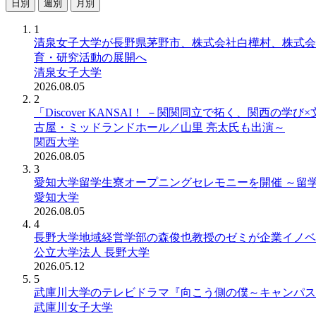
日別
週別
月別
1
清泉女子大学が長野県茅野市、株式会社白樺村、株式会社C
育・研究活動の展開へ
清泉女子大学
2026.08.05
2
「Discover KANSAI！ －関関同立で拓く、関西
古屋・ミッドランドホール／山里 亮太氏も出演～
関西大学
2026.08.05
3
愛知大学留学生寮オープニングセレモニーを開催 ～留
愛知大学
2026.08.05
4
長野大学地域経営学部の森俊也教授のゼミが企業イノベ
公立大学法人 長野大学
2026.05.12
5
武庫川大学のテレビドラマ『向こう側の僕～キャンパス
武庫川女子大学