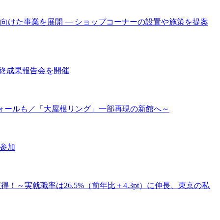
けた事業を展開 ― ショップコーナーの設置や施策を提案
」最終成果報告会を開催
ウォールも／「大屋根リング」一部再現の新館へ～
参加
得！～実就職率は26.5%（前年比＋4.3pt）に伸長、東京の私