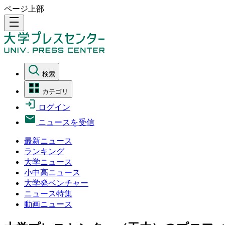
ページ上部
density_medium
検索
カテゴリ
ログイン
ニュースを受信
最新ニュース
ランキング
大学ニュース
小中高ニュース
大学発ベンチャー
ニュース特集
動画ニュース