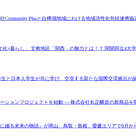
ommunity Plusと白樺湖地域における地域活性化包括連
の学び×文化×暮らし」 文教地区「関西」の魅力とは！？ 関関同立4
学生と日本人学生が共に学び、交流する新たな国際交流拠点が
ーションプロジェクトを始動 ― 株式会社丸正醸造の新商品を
に綴る未来の物語』が岡山、鳥取・島根、愛媛エリアで8月か