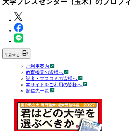
大学プレスセンター（玉木）
のプロフ
print
印刷する
ご利用案内
教育機関の皆様へ
記者・マスコミの皆様へ
本サイトをご利用の皆様へ
配信先一覧