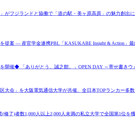
」がフジランドと協働で「道の駅・美ヶ原高原」の魅力創出に向
産官学金連携PBL「KASUKABE Insight & Action
開催◆ 「ありがとう、誠之館。」OPEN DAY ～寄せ書き
区大会」を大阪電気通信大学が共催、全日本TOPランカー多数
了)者数1,000人以上2,000人未満の私立大学で全国第1位を獲