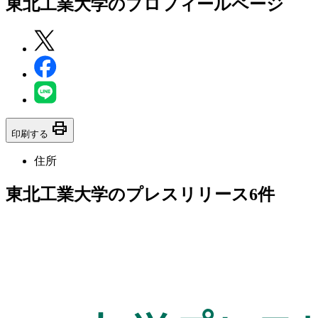
東北工業大学
のプロフィールページ
print
印刷する
住所
東北工業大学のプレスリリース
6
件