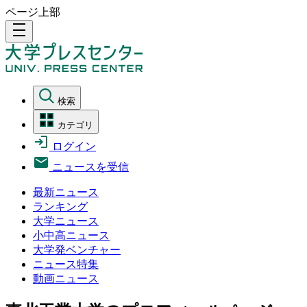
ページ上部
density_medium
検索
カテゴリ
ログイン
ニュースを受信
最新ニュース
ランキング
大学ニュース
小中高ニュース
大学発ベンチャー
ニュース特集
動画ニュース