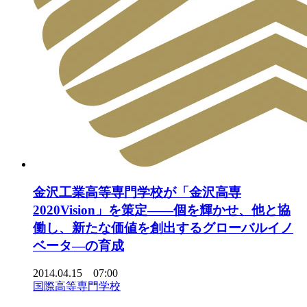
金沢工業高等専門学校が「金沢高専
2020Vision」を策定――個を輝かせ、他と協
働し、新たな価値を創出するグローバルイノ
ベータ―の育成
2014.04.15 07:00
国際高等専門学校