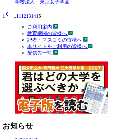
学校法人 東京女子学園
west
1
...
11
12
13
14
15
ご利用案内
教育機関の皆様へ
記者・マスコミの皆様へ
本サイトをご利用の皆様へ
配信先一覧
お知らせ