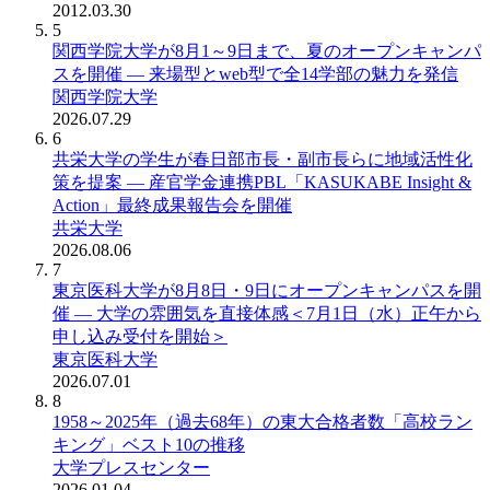
2012.03.30
5
関西学院大学が8月1～9日まで、夏のオープンキャンパ
スを開催 ― 来場型とweb型で全14学部の魅力を発信
関西学院大学
2026.07.29
6
共栄大学の学生が春日部市長・副市長らに地域活性化
策を提案 ― 産官学金連携PBL「KASUKABE Insight &
Action」最終成果報告会を開催
共栄大学
2026.08.06
7
東京医科大学が8月8日・9日にオープンキャンパスを開
催 ― 大学の雰囲気を直接体感＜7月1日（水）正午から
申し込み受付を開始＞
東京医科大学
2026.07.01
8
1958～2025年（過去68年）の東大合格者数「高校ラン
キング」ベスト10の推移
大学プレスセンター
2026.01.04