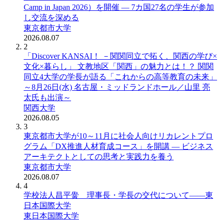
Camp in Japan 2026）を開催 ― 7カ国27名の学生が参加
し交流を深める
東京都市大学
2026.08.07
2
「Discover KANSAI！ －関関同立で拓く、関西の学び×
文化×暮らし」 文教地区「関西」の魅力とは！？ 関関
同立4大学の学長が語る「これからの高等教育の未来」
～8月26日(水) 名古屋・ミッドランドホール／山里 亮
太氏も出演～
関西大学
2026.08.05
3
東京都市大学が10～11月に社会人向けリカレントプロ
グラム「DX推進人材育成コース」を開講 ― ビジネス
アーキテクトとしての思考と実践力を養う
東京都市大学
2026.08.07
4
学校法人昌平黌 理事長・学長の交代について――東
日本国際大学
東日本国際大学