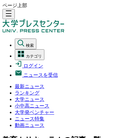
ページ上部
density_medium
検索
カテゴリ
ログイン
ニュースを受信
最新ニュース
ランキング
大学ニュース
小中高ニュース
大学発ベンチャー
ニュース特集
動画ニュース