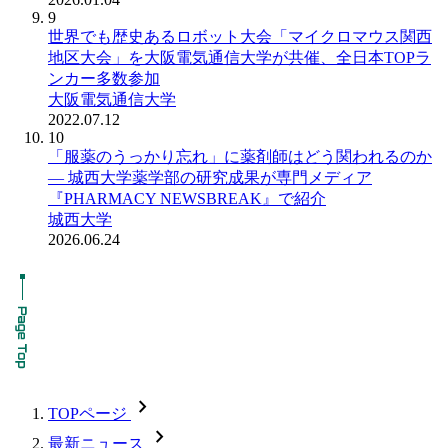
9
世界でも歴史あるロボット大会「マイクロマウス関西
地区大会」を大阪電気通信大学が共催、全日本TOPラ
ンカー多数参加
大阪電気通信大学
2022.07.12
10
「服薬のうっかり忘れ」に薬剤師はどう関われるのか
― 城西大学薬学部の研究成果が専門メディア
『PHARMACY NEWSBREAK』で紹介
城西大学
2026.06.24
chevron_forward
TOPページ
chevron_forward
最新ニュース