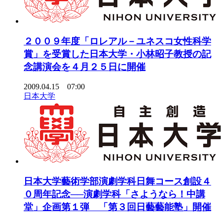
２００９年度「ロレアル－ユネスコ女性科学
賞」を受賞した日本大学・小林昭子教授の記
念講演会を４月２５日に開催
2009.04.15 07:00
日本大学
日本大学藝術学部演劇学科日舞コース創設４
０周年記念──演劇学科「さようなら！中講
堂」企画第１弾 「第３回日藝藝能塾」開催