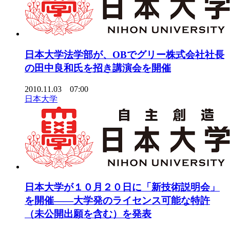
日本大学法学部が、OBでグリー株式会社社長
の田中良和氏を招き講演会を開催
2010.11.03 07:00
日本大学
日本大学が１０月２０日に「新技術説明会」
を開催――大学発のライセンス可能な特許
（未公開出願を含む）を発表