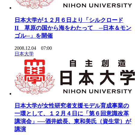
日本大学が１２月６日より「シルクロード
II 草原の国から海をわたって ─日本＆モン
ゴル─」を開催
2008.12.04 07:00
日本大学
日本大学が女性研究者支援モデル育成事業の
一環として、１２月４日に「第６回意識改革
講演会」──酒井総長、東和美氏（資生堂）が
講演