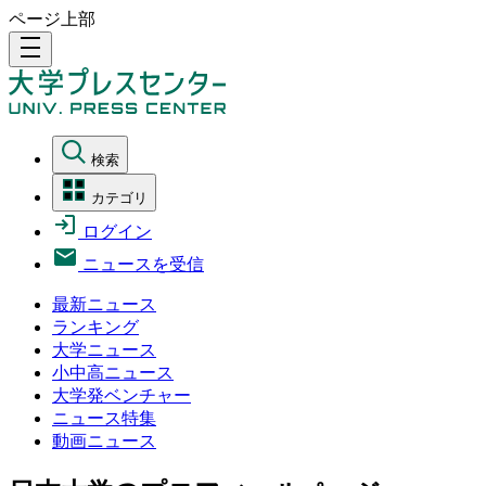
ページ上部
density_medium
検索
カテゴリ
ログイン
ニュースを受信
最新ニュース
ランキング
大学ニュース
小中高ニュース
大学発ベンチャー
ニュース特集
動画ニュース