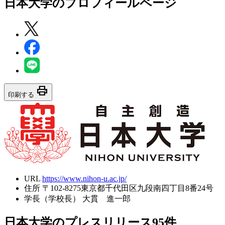
日本大学
のプロフィールページ
print
印刷する
URL
https://www.nihon-u.ac.jp/
住所
〒102-8275東京都千代田区九段南四丁目8番24号
学長（学校長）
大貫 進一郎
日本大学のプレスリリース
95
件