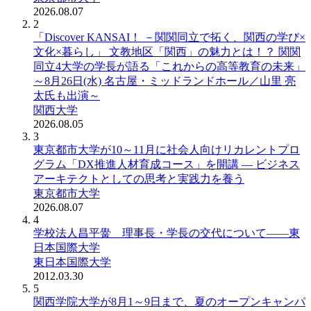
2026.08.07
2
「Discover KANSAI！ －関関同立で拓く、関西の学び×
文化×暮らし」 文教地区「関西」の魅力とは！？ 関関
同立4大学の学長が語る「これからの高等教育の未来」
～8月26日(水) 名古屋・ミッドランドホール／山里 亮
太氏も出演～
関西大学
2026.08.05
3
東京都市大学が10～11月に社会人向けリカレントプロ
グラム「DX推進人材育成コース」を開講 ― ビジネス
アーキテクトとしての思考と実践力を養う
東京都市大学
2026.08.07
4
学校法人昌平黌 理事長・学長の交代について――東
日本国際大学
東日本国際大学
2012.03.30
5
関西学院大学が8月1～9日まで、夏のオープンキャンパ