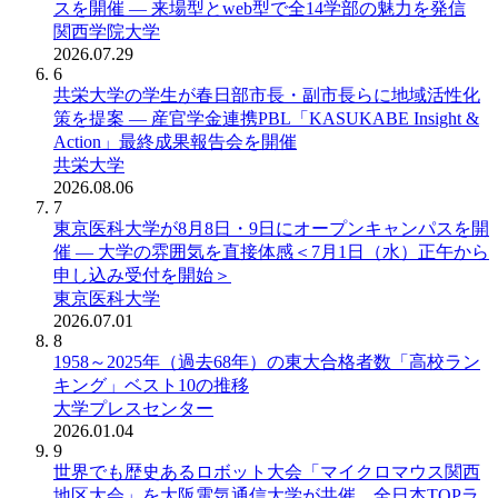
スを開催 ― 来場型とweb型で全14学部の魅力を発信
関西学院大学
2026.07.29
6
共栄大学の学生が春日部市長・副市長らに地域活性化
策を提案 ― 産官学金連携PBL「KASUKABE Insight &
Action」最終成果報告会を開催
共栄大学
2026.08.06
7
東京医科大学が8月8日・9日にオープンキャンパスを開
催 ― 大学の雰囲気を直接体感＜7月1日（水）正午から
申し込み受付を開始＞
東京医科大学
2026.07.01
8
1958～2025年（過去68年）の東大合格者数「高校ラン
キング」ベスト10の推移
大学プレスセンター
2026.01.04
9
世界でも歴史あるロボット大会「マイクロマウス関西
地区大会」を大阪電気通信大学が共催、全日本TOPラ