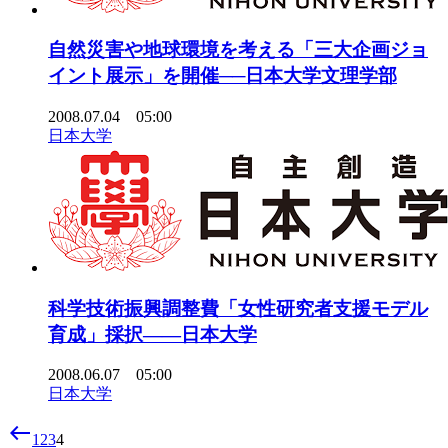
自然災害や地球環境を考える「三大企画ジョ
イント展示」を開催──日本大学文理学部
2008.07.04 05:00
日本大学
科学技術振興調整費「女性研究者支援モデル
育成」採択――日本大学
2008.06.07 05:00
日本大学
west
1
2
3
4