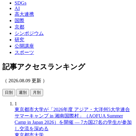
SDGs
AI
高大連携
国際
京都
シンポジウム
研究
公開講座
スポーツ
記事アクセスランキング
（ 2026.08.09 更新 ）
日別
週別
月別
1
東京都市大学が「2026年度 アジア・大洋州5大学連合
サマーキャンプ in 湘南国際村」（AOFUA Summer
Camp in Japan 2026）を開催 ― 7カ国27名の学生が参加
し交流を深める
東京都市大学