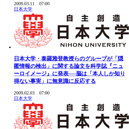
2009.03.11 07:00
日本大学
日本大学・泰羅雅登教授らのグループが「隠
匿情報の検出」に関する論文を科学誌『ニュ
ーロイメージ』に発表──脳は「本人しか知り
得ない事実」に無意識に反応する
2009.02.03 07:00
日本大学