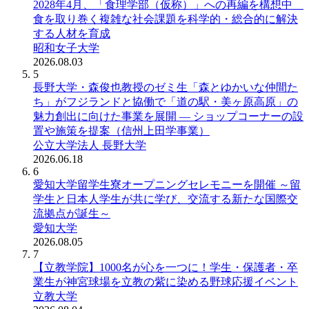
2028年4月、「食理学部（仮称）」への再編を構想中
食を取り巻く複雑な社会課題を科学的・総合的に解決
する人材を育成
昭和女子大学
2026.08.03
5
長野大学・森俊也教授のゼミ生「森とゆかいな仲間た
ち」がフジランドと協働で「道の駅・美ヶ原高原」の
魅力創出に向けた事業を展開 ― ショップコーナーの設
置や施策を提案（信州上田学事業）
公立大学法人 長野大学
2026.06.18
6
愛知大学留学生寮オープニングセレモニーを開催 ～留
学生と日本人学生が共に学び、交流する新たな国際交
流拠点が誕生～
愛知大学
2026.08.05
7
【立教学院】1000名が心を一つに！学生・保護者・卒
業生が神宮球場を立教の紫に染める野球応援イベント
立教大学