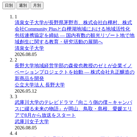
日別
週別
月別
1
清泉女子大学が長野県茅野市、株式会社白樺村、株式
会社Community Plusと白樺湖地域における地域活性化
包括連携協定を締結 ― 国内有数の観光リゾート地で地
域創生に関する教育・研究活動の展開へ
清泉女子大学
2026.08.05
2
長野大学地域経営学部の森俊也教授のゼミが企業イノ
ベーションプロジェクトを始動 ― 株式会社丸正醸造の
新商品を開発
公立大学法人 長野大学
2026.05.12
3
武庫川大学のテレビドラマ『向こう側の僕～キャンパ
スに綴る未来の物語』が岡山、鳥取・島根、愛媛エリ
アで8月から放送をスタート
武庫川女子大学
2026.08.05
4