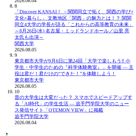
2026.08.04
8
「Discover KANSAI！ －関関同立で拓く、関西の学び×
文化×暮らし」 文教地区「関西」の魅力とは！？ 関関
同立4大学の学長が語る「これからの高等教育の未来」
～8月26日(水) 名古屋・ミッドランドホール／山里 亮
太氏も出演～
関西大学
2026.08.05
9
東京都市大学が9月6日に第24回「大学で楽しもう‼ 小
学生・中学生のための『科学体験教室』」を開催 ― 主
役は君だ！君だけの“できた！”を体験しよう！
東京都市大学
2026.08.05
10
昔の大学生は大変だった？ スマホでスピードアップす
る「AI時代」の学生生活 ― 追手門学院大学のニュー
ス発信サイト「OTEMON VIEW」に掲載
追手門学院大学
2026.08.04