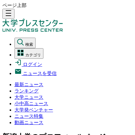
ページ上部
density_medium
検索
カテゴリ
ログイン
ニュースを受信
最新ニュース
ランキング
大学ニュース
小中高ニュース
大学発ベンチャー
ニュース特集
動画ニュース