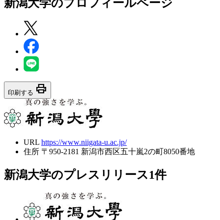
新潟大学
のプロフィールページ
print
印刷する
URL
https://www.niigata-u.ac.jp/
住所
〒950-2181 新潟市西区五十嵐2の町8050番地
新潟大学のプレスリリース
1
件