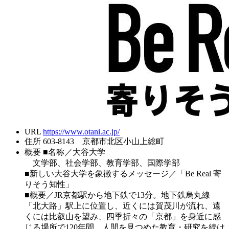
URL
https://www.otani.ac.jp/
住所
603-8143 京都市北区小山上総町
概要
■名称／大谷大学
文学部、社会学部、教育学部、国際学部
■新しい大谷大学を象徴するメッセージ／「Be Real 寄
りそう知性」
■概要／JR京都駅から地下鉄で13分。地下鉄烏丸線
「北大路」駅上に位置し、近くには賀茂川が流れ、遠
くには比叡山を望み、四季折々の「京都」を身近に感
じる場所で120年間、人間を見つめた教育・研究を続け