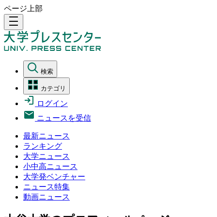
ページ上部
density_medium
検索
カテゴリ
ログイン
ニュースを受信
最新ニュース
ランキング
大学ニュース
小中高ニュース
大学発ベンチャー
ニュース特集
動画ニュース