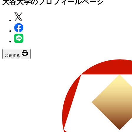
大谷大学
のプロフィールページ
print
印刷する