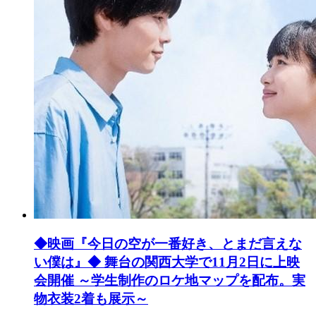
◆映画『今日の空が一番好き、とまだ言えな
い僕は』◆ 舞台の関西大学で11月2日に上映
会開催 ～学生制作のロケ地マップを配布。実
物衣装2着も展示～