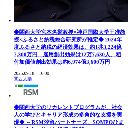
◆関西大学宮本名誉教授×神戸国際大学王准教
授×ふるさと納税総合研究所が推定◆ 2024年
度ふるさと納税の経済効果は、約1兆3,224億
7,300万円 雇用創出効果は12万7,630人、粗
付加価値創出効果は約6,974億3,600万円
2025.09.18 10:00
関西大学
◆関西大学のリカレントプログラムが、社会
人の学びとキャリア形成の多角的な支援を実
現◆ ～RSM汐留パートナーズ、SOMPOひま