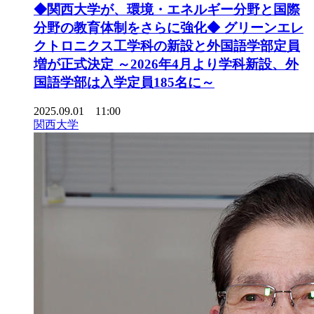
◆関西大学が、環境・エネルギー分野と国際
分野の教育体制をさらに強化◆ グリーンエレ
クトロニクス工学科の新設と外国語学部定員
増が正式決定 ～2026年4月より学科新設、外
国語学部は入学定員185名に～
2025.09.01 11:00
関西大学