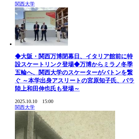
関西大学
◆大阪・関西万博閉幕日、イタリア館前に特
設スケートリンク登場◆万博からミラノ冬季
五輪へ、関西大学のスケーターがバトンを繋
ぐ ～本学出身アスリートの宮原知子氏、パラ
陸上和田伸也氏も登場～
2025.10.10 15:00
関西大学