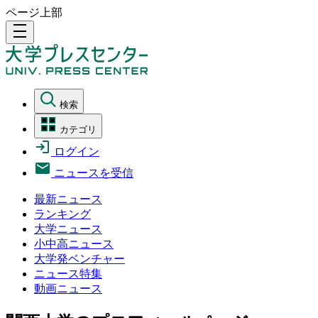
ページ上部
density_medium
検索
カテゴリ
ログイン
ニュースを受信
最新ニュース
ランキング
大学ニュース
小中高ニュース
大学発ベンチャー
ニュース特集
動画ニュース