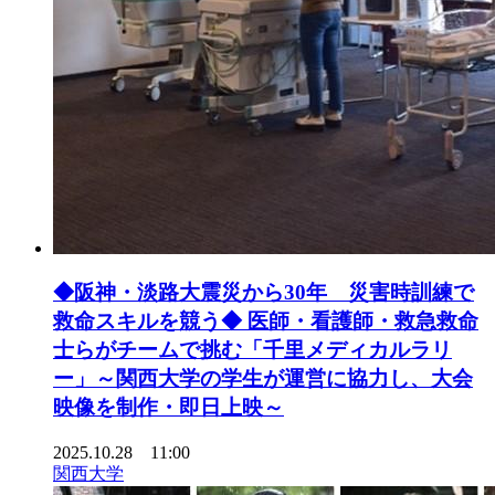
◆阪神・淡路大震災から30年 災害時訓練で
救命スキルを競う◆ 医師・看護師・救急救命
士らがチームで挑む「千里メディカルラリ
ー」～関西大学の学生が運営に協力し、大会
映像を制作・即日上映～
2025.10.28 11:00
関西大学