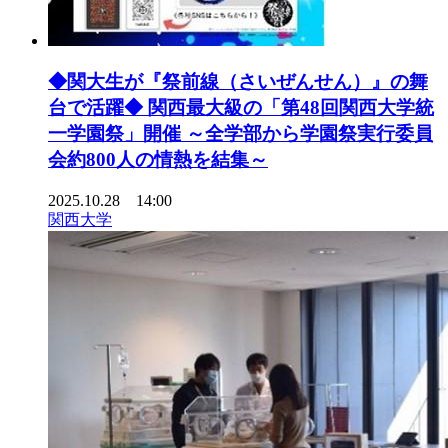
◆関大生が『祭前線（さいぜんせん）』の舞
台で活躍◆ 関西最大級の「第48回関西大学統
一学園祭」開催 ～全学部から学園祭実行委員
会約800人の情熱を結集～
2025.10.28 14:00
関西大学