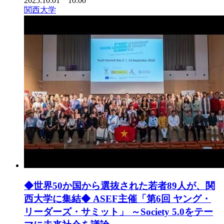
2025.10.01 10:00
関西大学
◆世界50か国から選抜された若者89人が、関
西大学に集結◆ ASEF主催「第6回 ヤング・
リーダーズ・サミット」 ～Society 5.0をテー