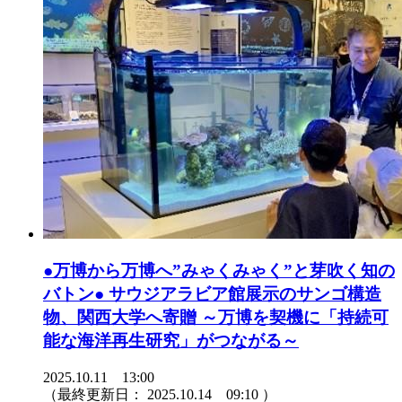
●万博から万博へ”みゃくみゃく”と芽吹く知の
バトン● サウジアラビア館展示のサンゴ構造
物、関西大学へ寄贈 ～万博を契機に「持続可
能な海洋再生研究」がつながる～
2025.10.11 13:00
（最終更新日：
2025.10.14 09:10
）