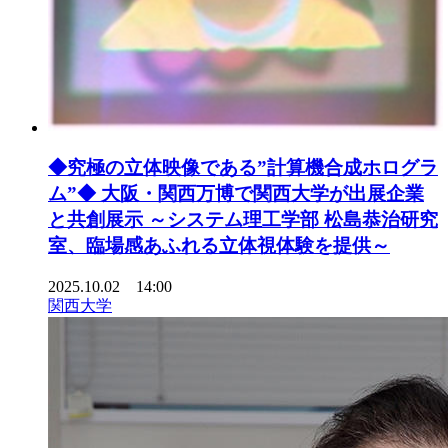
◆究極の立体映像である”計算機合成ホログラ
ム”◆ 大阪・関西万博で関西大学が出展企業
と共創展示 ～システム理工学部 松島恭治研究
室、臨場感あふれる立体視体験を提供～
2025.10.02 14:00
関西大学