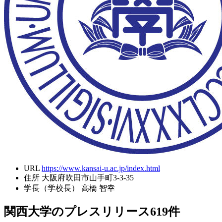
URL
https://www.kansai-u.ac.jp/index.html
住所
大阪府吹田市山手町3-3-35
学長（学校長）
高橋 智幸
関西大学のプレスリリース
619
件