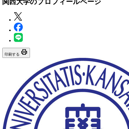
関西大学
のプロフィールページ
print
印刷する