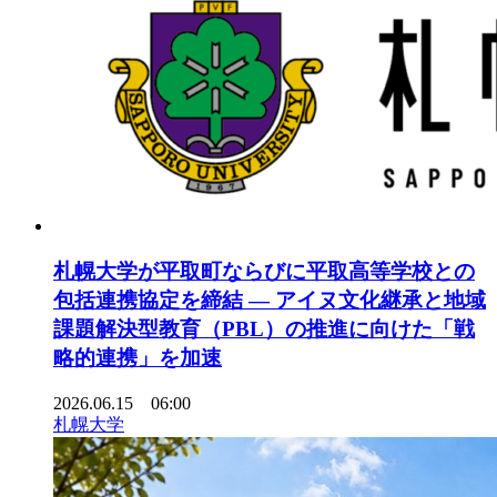
札幌大学が平取町ならびに平取高等学校との
包括連携協定を締結 ― アイヌ文化継承と地域
課題解決型教育（PBL）の推進に向けた「戦
略的連携」を加速
2026.06.15 06:00
札幌大学