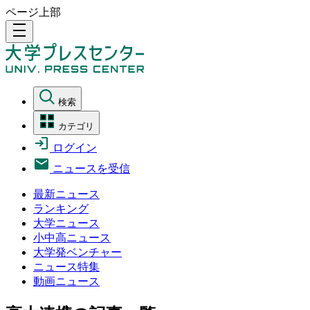
ページ上部
density_medium
検索
カテゴリ
ログイン
ニュースを受信
最新ニュース
ランキング
大学ニュース
小中高ニュース
大学発ベンチャー
ニュース特集
動画ニュース