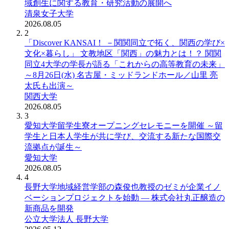
域創生に関する教育・研究活動の展開へ
清泉女子大学
2026.08.05
2
「Discover KANSAI！ －関関同立で拓く、関西の学び×
文化×暮らし」 文教地区「関西」の魅力とは！？ 関関
同立4大学の学長が語る「これからの高等教育の未来」
～8月26日(水) 名古屋・ミッドランドホール／山里 亮
太氏も出演～
関西大学
2026.08.05
3
愛知大学留学生寮オープニングセレモニーを開催 ～留
学生と日本人学生が共に学び、交流する新たな国際交
流拠点が誕生～
愛知大学
2026.08.05
4
長野大学地域経営学部の森俊也教授のゼミが企業イノ
ベーションプロジェクトを始動 ― 株式会社丸正醸造の
新商品を開発
公立大学法人 長野大学