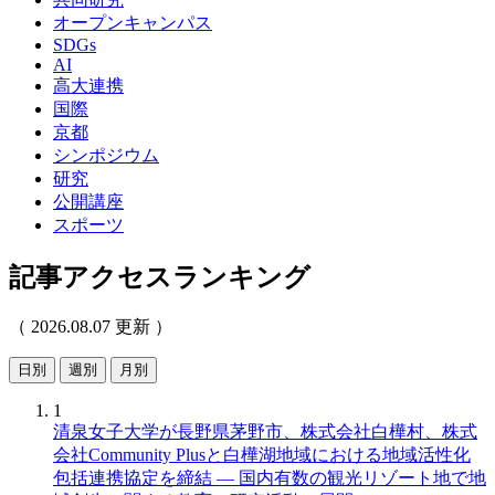
オープンキャンパス
SDGs
AI
高大連携
国際
京都
シンポジウム
研究
公開講座
スポーツ
記事アクセスランキング
（ 2026.08.07 更新 ）
日別
週別
月別
1
清泉女子大学が長野県茅野市、株式会社白樺村、株式
会社Community Plusと白樺湖地域における地域活性化
包括連携協定を締結 ― 国内有数の観光リゾート地で地