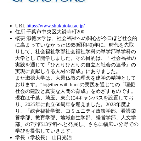
URL
https://www.shukutoku.ac.jp/
住所
千葉市中央区大巌寺町200
概要
淑徳大学は、社会福祉への関心が今日ほど社会的
に高まっていなかった1965(昭和40)年に、時代を先取
りして、社会福祉学部社会福祉学科の単学部単学科の
大学として開学しました。その目的は、「社会福祉の
実践を通じて『ひとりひとりの自立と社会の連帯』の
実現に貢献しうる人材の育成」にありました。
また淑徳大学は、大乗仏教の理念を建学の精神として
おります。"together with him"の実践を通じての「理想
社会の建設と真実な人間の育成」をめざすものです。
現在は千葉、埼玉、東京に4キャンパスを設置してお
り、2025年に創立60周年を迎えました。2023年度よ
り、「総合福祉学部、コミュニティ政策学部、看護栄
養学部、教育学部、地域創生学部、経営学部、人文学
部」の7学部13学科へと発展し、さらに幅広い分野での
学びを提供していきます。
学長（学校長）
山口光治