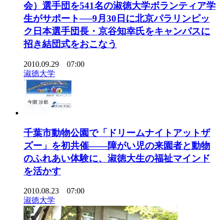
会）選手団を541名の淑徳大学ボランティア学
生がサポート──9月30日に北京パラリンピッ
ク日本選手団長・京谷知幸氏をキャンパスに
招き結団式をおこなう
2010.09.29 07:00
淑徳大学
千葉市動物公園で「ドリームナイトアットザ
ズー」を初共催――障がい児の来園者と動物
のふれあい体験に、淑徳大生の福祉マインド
を活かす
2010.08.23 07:00
淑徳大学