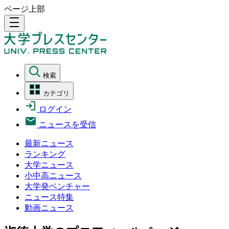
ページ上部
density_medium
検索
カテゴリ
ログイン
ニュースを受信
最新ニュース
ランキング
大学ニュース
小中高ニュース
大学発ベンチャー
ニュース特集
動画ニュース