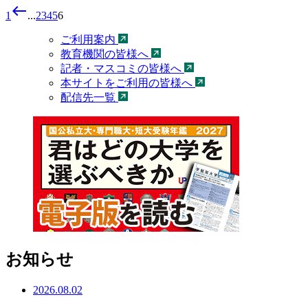
west
1
...
2
3
4
5
6
ご利用案内
教育機関の皆様へ
記者・マスコミの皆様へ
本サイトをご利用の皆様へ
配信先一覧
お知らせ
2026.08.02