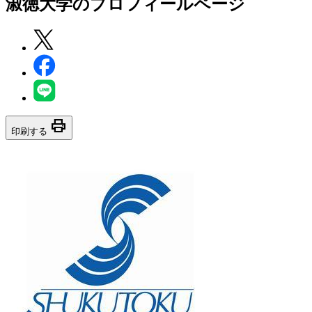
淑徳大学
のプロフィールページ
print
印刷する