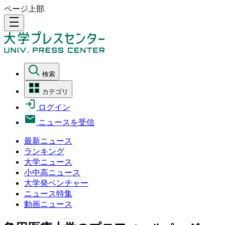
ページ上部
density_medium
検索
カテゴリ
ログイン
ニュースを受信
最新ニュース
ランキング
大学ニュース
小中高ニュース
大学発ベンチャー
ニュース特集
動画ニュース