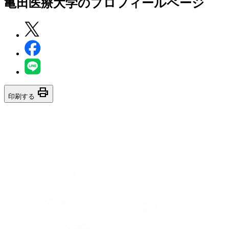
亀田医療大学
のプロフィールページ
print
印刷する