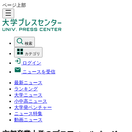
ページ上部
density_medium
検索
カテゴリ
ログイン
ニュースを受信
最新ニュース
ランキング
大学ニュース
小中高ニュース
大学発ベンチャー
ニュース特集
動画ニュース