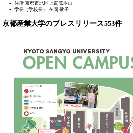
住所
京都市北区上賀茂本山
学長（学校長）
在間 敬子
京都産業大学のプレスリリース
553
件