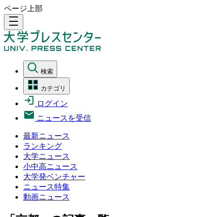
ページ上部
density_medium
検索
カテゴリ
ログイン
ニュースを受信
最新ニュース
ランキング
大学ニュース
小中高ニュース
大学発ベンチャー
ニュース特集
動画ニュース