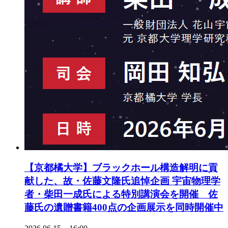
【京都橘大学】ブラックホール構造解明に貢
献した、故・佐藤文隆氏追悼企画 宇宙物理学
者・柴田一成氏による特別講演会を開催 佐
藤氏の遺贈書籍400点の企画展示を同時開催中