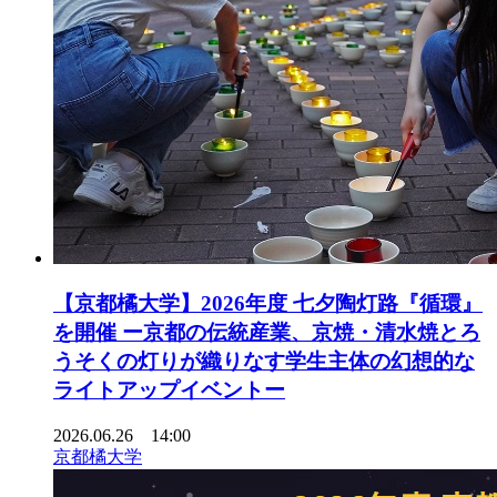
【京都橘大学】2026年度 七夕陶灯路『循環』
を開催 ー京都の伝統産業、京焼・清水焼とろ
うそくの灯りが織りなす学生主体の幻想的な
ライトアップイベントー
2026.06.26 14:00
京都橘大学