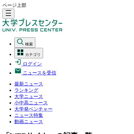
ページ上部
density_medium
検索
カテゴリ
ログイン
ニュースを受信
最新ニュース
ランキング
大学ニュース
小中高ニュース
大学発ベンチャー
ニュース特集
動画ニュース