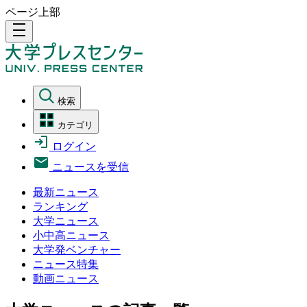
ページ上部
density_medium
検索
カテゴリ
ログイン
ニュースを受信
最新ニュース
ランキング
大学ニュース
小中高ニュース
大学発ベンチャー
ニュース特集
動画ニュース