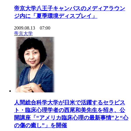
帝京大学八王子キャンパスのメディアラウン
ジ内に「夏季環境ディスプレイ」
2009.08.13 07:00
帝京大学
人間総合科学大学が日米で活躍するセラピス
ト・臨床心理学者の西尾和美先生を招き、公
開講座「“アメリカ臨床心理の最新事情”と“心
の傷の癒し”」を開催