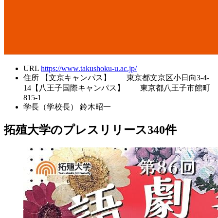
URL
https://www.takushoku-u.ac.jp/
住所
【文京キャンパス】 東京都文京区小日向3-4-
14【八王子国際キャンパス】 東京都八王子市館町
815-1
学長（学校長）
鈴木昭一
拓殖大学のプレスリリース
340
件