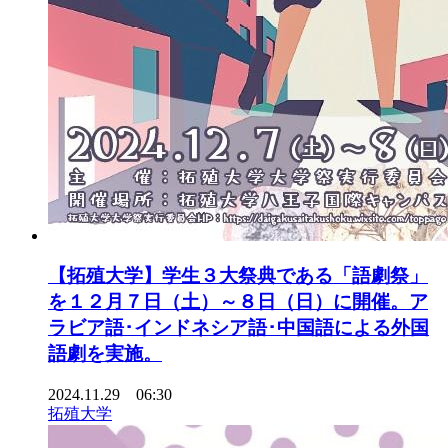
【拓殖大学】学生３大祭典である「語劇祭」
を１２月７日（土）～８日（日）に開催。ア
ラビア語･インドネシア語･中国語による外国
語劇を実施。
2024.11.29 06:30
拓殖大学