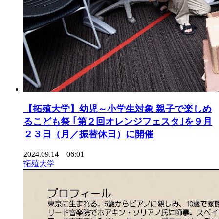
【拓殖大学】幼児～小学生対象 親子で楽しめ
るこども祭 ｢第２回オレンジフェスタ｣を９月
２３日（月／振替休日）に開催
2024.09.14 06:01
拓殖大学