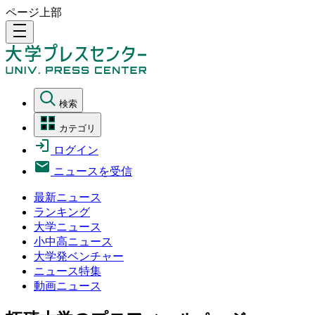
ページ上部
density_medium
検索
カテゴリ
ログイン
ニュースを受信
最新ニュース
ランキング
大学ニュース
小中高ニュース
大学発ベンチャー
ニュース特集
動画ニュース