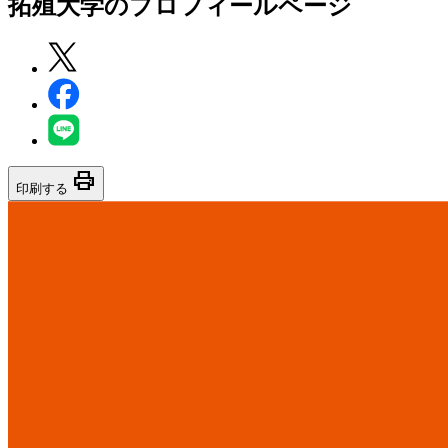
拓殖大学
のプロフィールページ
print
印刷する