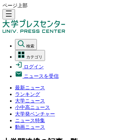
ページ上部
density_medium
検索
カテゴリ
ログイン
ニュースを受信
最新ニュース
ランキング
大学ニュース
小中高ニュース
大学発ベンチャー
ニュース特集
動画ニュース