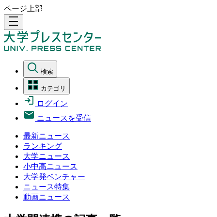
ページ上部
density_medium
検索
カテゴリ
ログイン
ニュースを受信
最新ニュース
ランキング
大学ニュース
小中高ニュース
大学発ベンチャー
ニュース特集
動画ニュース