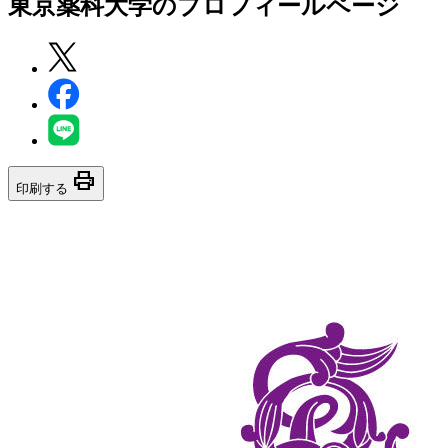
東京薬科大学
のプロフィールページ
print
印刷する