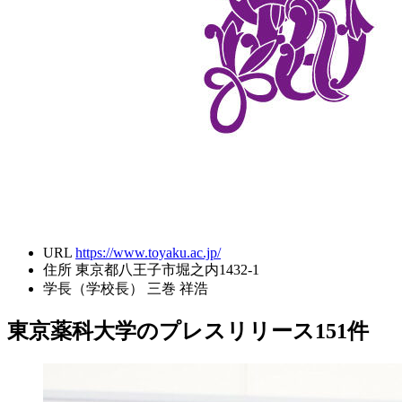
URL
https://www.toyaku.ac.jp/
住所
東京都八王子市堀之内1432-1
学長（学校長）
三巻 祥浩
東京薬科大学のプレスリリース
151
件