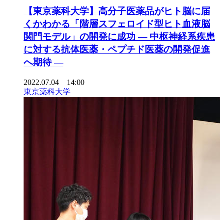
【東京薬科大学】高分子医薬品がヒト脳に届
くかわかる「階層スフェロイド型ヒト血液脳
関門モデル」の開発に成功 — 中枢神経系疾患
に対する抗体医薬・ペプチド医薬の開発促進
へ期待 —
2022.07.04 14:00
東京薬科大学