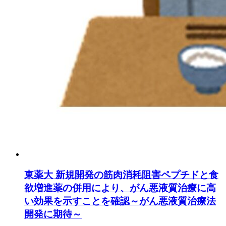
東薬大 新規開発の筋肉消耗阻害ペプチドと食
欲増進薬の併用により、がん悪液質治療に高
い効果を示すことを確認～がん悪液質治療法
開発に期待～