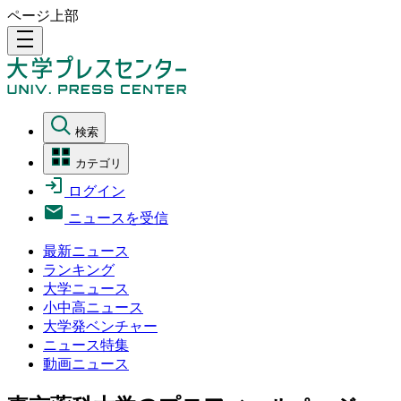
ページ上部
density_medium
検索
カテゴリ
ログイン
ニュースを受信
最新ニュース
ランキング
大学ニュース
小中高ニュース
大学発ベンチャー
ニュース特集
動画ニュース