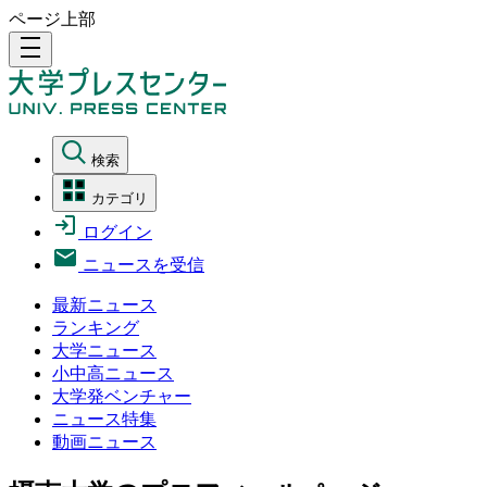
ページ上部
density_medium
検索
カテゴリ
ログイン
ニュースを受信
最新ニュース
ランキング
大学ニュース
小中高ニュース
大学発ベンチャー
ニュース特集
動画ニュース