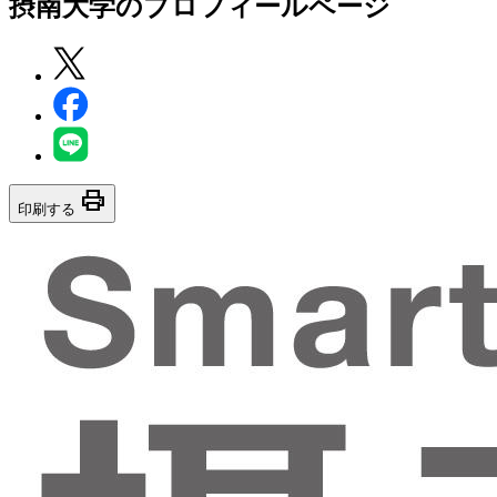
摂南大学
のプロフィールページ
print
印刷する