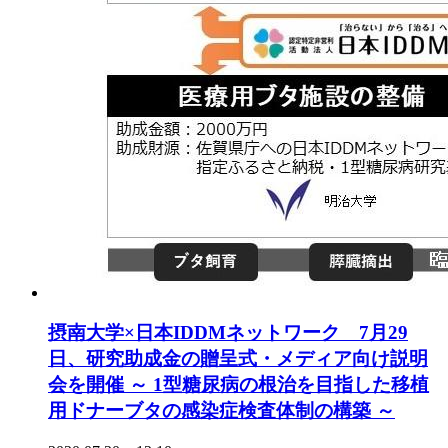
摂南大学×日本IDDMネットワーク 7月29
日、研究助成金の贈呈式・メディア向け説明
会を開催 ～ 1型糖尿病の根治を目指した移植
用ドナーブタの感染症検査体制の構築 ～