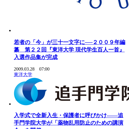
若者の「今」が三十一文字に──２００９年編
纂 第２２回『東洋大学 現代学生百人一首』
入選作品集が完成
2009.03.28 07:00
東洋大学
入学式で全新入生・保護者に呼びかけ――追
手門学院大学が「薬物乱用防止のための講演