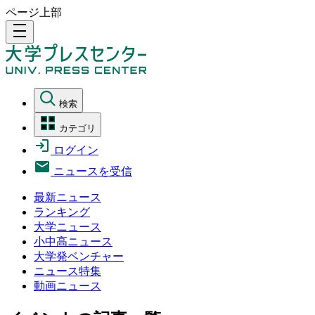
ページ上部
density_medium
検索
カテゴリ
ログイン
ニュースを受信
最新ニュース
ランキング
大学ニュース
小中高ニュース
大学発ベンチャー
ニュース特集
動画ニュース